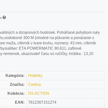
is
 kvalitných a dizajnových hodiniek. Poháňané pohybom ruky
tilu,vodotesné 300 M (vhodné na plávanie a ponáranie s
re muža, ciferník v tvare kruhu, rozmery: 43 mm, ciferník
 farby,kaliber: ETA POWERMATIC 80.611, zafírové
ny remienok, ukazovateľ času sú ručičky, hrúbka : 13,10
Kategória:
Hodinky
Značka:
Certina
Kolekcia:
DS ACTION
EAN:
7612307151274