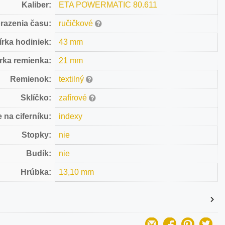
Kaliber:
ETA POWERMATIC 80.611
razenia času:
ručičkové
írka hodiniek:
43 mm
rka remienka:
21 mm
Remienok:
textilný
Sklíčko:
zafírové
 na ciferníku:
indexy
Stopky:
nie
Budík:
nie
Hrúbka:
13,10 mm