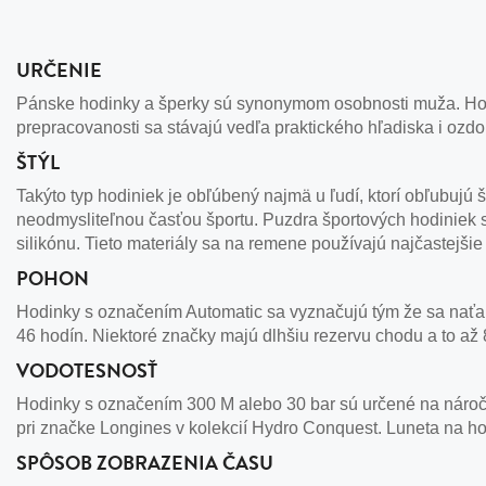
URČENIE
Pánske hodinky a šperky sú synonymom osobnosti muža. Hodi
prepracovanosti sa stávajú vedľa praktického hľadiska i ozd
ŠTÝL
Takýto typ hodiniek je obľúbený najmä u ľudí, ktorí obľubujú
neodmysliteľnou časťou športu. Puzdra športových hodiniek 
silikónu. Tieto materiály sa na remene používajú najčastejšie k
POHON
Hodinky s označením Automatic sa vyznačujú tým že sa naťah
46 hodín. Niektoré značky majú dlhšiu rezervu chodu a to až 
VODOTESNOSŤ
Hodinky s označením 300 M alebo 30 bar sú určené na náročn
pri značke Longines v kolekcií Hydro Conquest. Luneta na ho
SPÔSOB ZOBRAZENIA ČASU