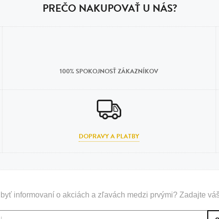
PREČO NAKUPOVAŤ U NÁS?
100% SPOKOJNOSŤ ZÁKAZNÍKOV
DOPRAVY A PLATBY
byť informovaní o akciách a zľavách medzi prvými? Zadajte váš