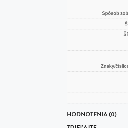
Spôsob zob
Š
Ší
Znaky/číslice
HODNOTENIA (0)
ZDIEĽAJTE