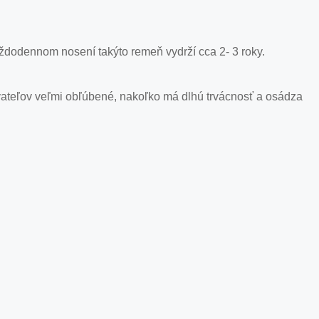
ždodennom nosení takýto remeň vydrží cca 2- 3 roky.
ívateľov veľmi obľúbené, nakoľko má dlhú trvácnosť a osádza