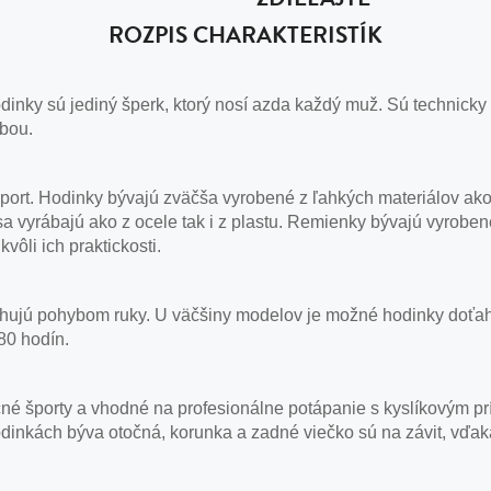
ROZPIS CHARAKTERISTÍK
nky sú jediný šperk, ktorý nosí azda každý muž. Sú technicky
obou.
 šport. Hodinky bývajú zväčša vyrobené z ľahkých materiálov ako
sa vyrábajú ako z ocele tak i z plastu. Remienky bývajú vyrobe
vôli ich praktickosti.
ujú pohybom ruky. U väčšiny modelov je možné hodinky doťahov
80 hodín.
é športy a vhodné na profesionálne potápanie s kyslíkovým pr
dinkách býva otočná, korunka a zadné viečko sú na závit, vďak