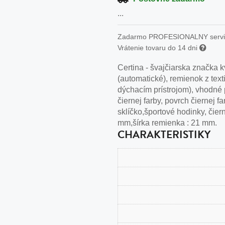
n
...
tilá oceľ, silikón,
Zadarmo PROFESIONALNY serv
perla
Vrátenie tovaru do 14 dni
vodná perla
Certina - švajčiarska značka
tilá oceľ, silikón,
(automatické), remienok z tex
dýchacím prístrojom), vhodné p
čiernej farby, povrch čiernej
sklíčko,športové hodinky, čier
mm,šírka remienka : 21 mm.
lá oceľ
CHARAKTERISTIKY
ilá oceľ
tilá oceľ
lá oceľ
ceľ / koža
eľ