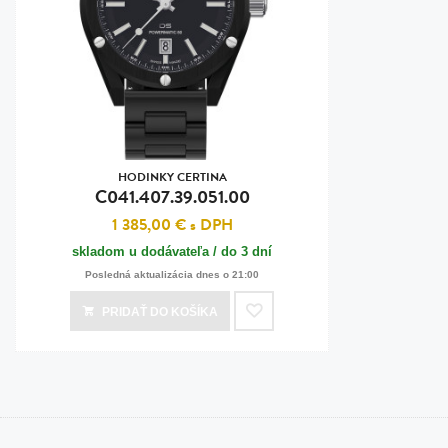
HODINKY CERTINA
C041.407.39.051.00
1 385,00 €
s DPH
skladom u dodávateľa / do 3 dní
Posledná aktualizácia dnes o 21:00
PRIDAŤ
DO KOŠÍKA