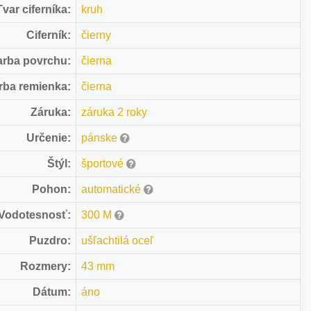
Tvar ciferníka:
kruh
Ciferník:
čierny
arba povrchu:
čierna
rba remienka:
čierna
Záruka:
záruka 2 roky
Určenie:
pánske
Štýl:
športové
Pohon:
automatické
Vodotesnosť:
300 M
Puzdro:
ušľachtilá oceľ
Rozmery:
43 mm
Dátum:
áno