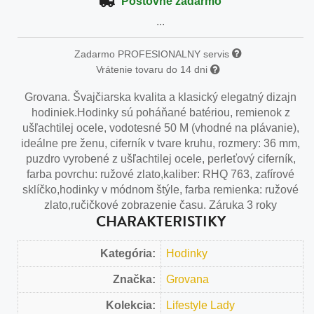
Poštovné zadarmo
...
Zadarmo PROFESIONALNY servis
Vrátenie tovaru do 14 dni
Grovana. Švajčiarska kvalita a klasický elegatný dizajn
hodiniek.Hodinky sú poháňané batériou, remienok z
ušľachtilej ocele, vodotesné 50 M (vhodné na plávanie),
ideálne pre ženu, ciferník v tvare kruhu, rozmery: 36 mm,
puzdro vyrobené z ušľachtilej ocele, perleťový ciferník,
farba povrchu: ružové zlato,kaliber: RHQ 763, zafírové
sklíčko,hodinky v módnom štýle, farba remienka: ružové
zlato,ručičkové zobrazenie času. Záruka 3 roky
CHARAKTERISTIKY
Kategória:
Hodinky
Značka:
Grovana
Kolekcia:
Lifestyle Lady