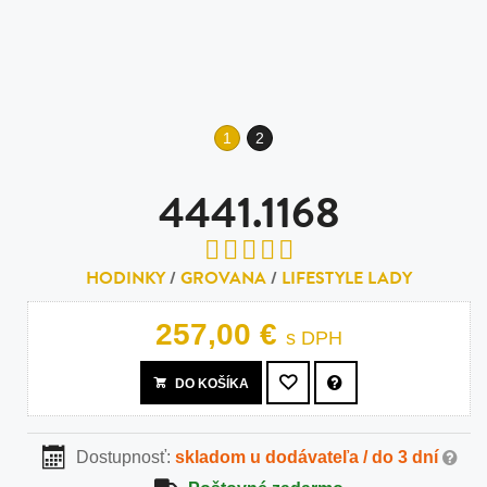
1
2
4441.1168
HODINKY
/
GROVANA
/
LIFESTYLE LADY
257,00 €
s DPH
DO KOŠÍKA
Dostupnosť:
skladom u dodávateľa / do 3 dní