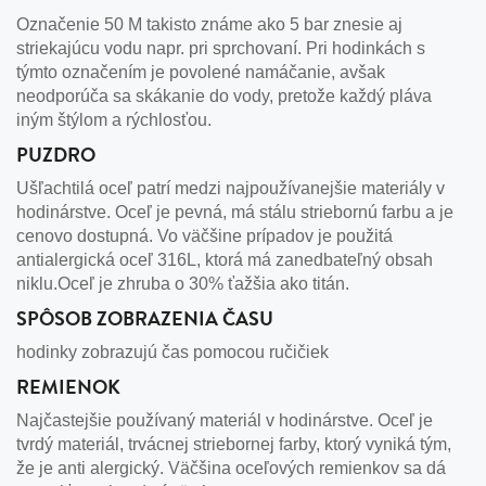
Označenie 50 M takisto známe ako 5 bar znesie aj
striekajúcu vodu napr. pri sprchovaní. Pri hodinkách s
týmto označením je povolené namáčanie, avšak
neodporúča sa skákanie do vody, pretože každý pláva
iným štýlom a rýchlosťou.
PUZDRO
Ušľachtilá oceľ patrí medzi najpoužívanejšie materiály v
hodinárstve. Oceľ je pevná, má stálu striebornú farbu a je
cenovo dostupná. Vo väčšine prípadov je použitá
antialergická oceľ 316L, ktorá má zanedbateľný obsah
niklu.Oceľ je zhruba o 30% ťažšia ako titán.
SPÔSOB ZOBRAZENIA ČASU
hodinky zobrazujú čas pomocou ručičiek
REMIENOK
Najčastejšie používaný materiál v hodinárstve. Oceľ je
tvrdý materiál, trvácnej striebornej farby, ktorý vyniká tým,
že je anti alergický. Väčšina oceľových remienkov sa dá