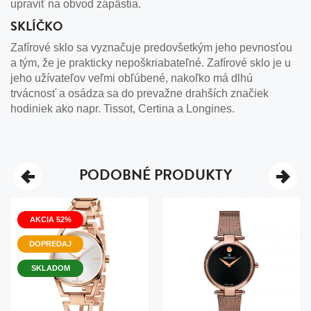
upraviť na obvod zápästia.
SKLÍČKO
Zafírové sklo sa vyznačuje predovšetkým jeho pevnosťou
a tým, že je prakticky nepoškriabateľné. Zafírové sklo je u
jeho užívateľov veľmi obľúbené, nakoľko má dlhú
trvácnosť a osádza sa do prevažne drahších značiek
hodiniek ako napr. Tissot, Certina a Longines.
PODOBNÉ PRODUKTY
AKCIA 52%
DOPREDAJ
SKLADOM