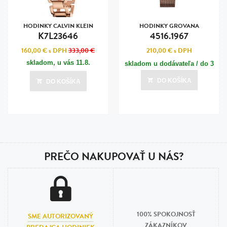
HODINKY CALVIN KLEIN
HODINKY GROVANA
K7L23646
4516.1967
160,00 €
s DPH
333,00 €
210,00 €
s DPH
skladom, u vás
11.8.
skladom u dodávateľa / do 3
dní
DO KOŠÍKA
DO KOŠÍKA
Posledná aktualizácia dnes o 13:00
PREČO NAKUPOVAŤ U NÁS?
100% SPOKOJNOSŤ
SME AUTORIZOVANÝ
ZÁKAZNÍKOV