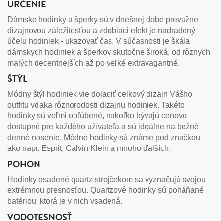
URČENIE
Dámske hodinky a šperky sú v dnešnej dobe prevažne
dizajnovou záležitosťou a zdobiaci efekt je nadradený
účelu hodiniek - ukazovať čas. V súčasnosti je škála
dámskych hodiniek a šperkov skutočne široká, od rôznych
malých decentnejších až po veľké extravagantné.
ŠTÝL
Módny štýl hodiniek vie doladiť celkový dizajn Vášho
outfitu vďaka rôznorodosti dizajnu hodiniek. Takéto
hodinky sú veľmi obľúbené, nakoľko bývajú cenovo
dostupné pre každého užívateľa a sú ideálne na bežné
denné nosenie. Módne hodinky sú známe pod značkou
ako napr. Esprit, Calvin Klein a mnoho ďalších.
POHON
Hodinky osadené quartz strojčekom sa vyznačujú svojou
extrémnou presnosťou. Quartzové hodinky sú poháňané
batériou, ktorá je v nich vsadená.
VODOTESNOSŤ