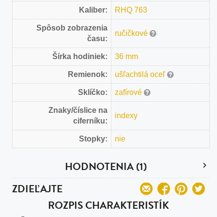
Kaliber:
RHQ 763
Spôsob zobrazenia
ručičkové
času:
Šírka hodiniek:
36 mm
Remienok:
ušľachtilá oceľ
Sklíčko:
zafírové
Znaky/číslice na
indexy
ciferníku:
Stopky:
nie
HODNOTENIA (1)
ZDIEĽAJTE
ROZPIS CHARAKTERISTÍK