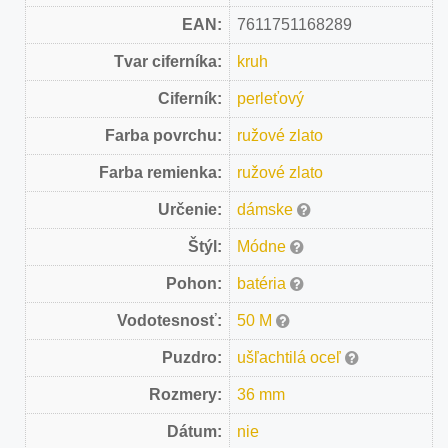
EAN:
7611751168289
Tvar ciferníka:
kruh
Ciferník:
perleťový
Farba povrchu:
ružové zlato
Farba remienka:
ružové zlato
Určenie:
dámske
Štýl:
Módne
Pohon:
batéria
Vodotesnosť:
50 M
Puzdro:
ušľachtilá oceľ
Rozmery:
36 mm
Dátum:
nie