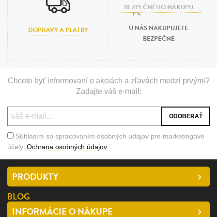
U NÁS NAKUPUJETE
DOPRAVY A PLATBY
BEZPEČNE
Chcete byť informovaní o akciách a zľavách medzi prvými?
Zadajte váš e-mail:
Súhlasím so spracovaním osobných údajov pre marketingové
účely.
Ochrana osobných údajov
PRODUKTY
BLOG
INFORMÁCIE O NÁKUPE