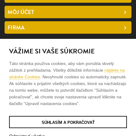
MÔJ ÚČET
FIRMA
SLEDUJTE NÁS
VÁŽIME SI VAŠE SÚKROMIE
facebook
Táto stránka používa cookies, aby vám ponúkla skvelý
instagram
zážitok z prehliadania. Všetky dôležité informácie
nájdete na
stránke Cookies
. Nevyhnuté cookies sú automaticky zapnuté.
Ak súhlasíte s prijatím všetkých cookies, ktoré sa nachádzajú
Sme rodinná firma a zameriavame sa na predaj hodiniek a
na tomto webe, môžete to potvrdiť tlačidlom “Súhlasím a
šperkov od roku 1994.
pokračovať", ak chcete svoje nastavenia upraviť kliknite na
tlačidlo “Upraviť nastavenia cookies".
Pozrite sa na naše ďaľšie web stránky.
SÚHLASÍM A POKRAČOVAŤ
© 2026
Tvorba e-shopov
od
Blueweb s.r.o.