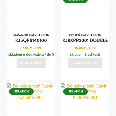
NÁRAMOK CALVIN KLEIN
PRSTEŇ CALVIN KLEIN
KJ5QPB140100
KJ8XPR2001 DOUBLE
135,00 €
s DPH
40,00 €
s DPH
skladom u dodávateľa / do 5
skladom 2 veľkosti
dní
DO KOŠÍKA
VYBRAŤ VARIANT
Posledná aktualizácia dnes o 10:00
SKLADOM
SKLADOM