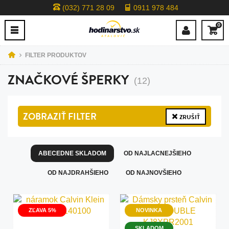
(032) 771 28 09
0911 978 484
0
FILTER PRODUKTOV
ZNAČKOVÉ ŠPERKY
(12)
ZOBRAZIŤ
FILTER
ZRUŠIŤ
ABECEDNE SKLADOM
OD NAJLACNEJŠIEHO
OD NAJDRAHŠIEHO
OD NAJNOVŠIEHO
ZĽAVA 5%
NOVINKA
SKLADOM