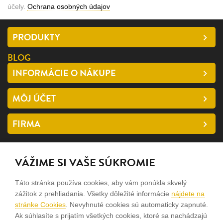
účely.
Ochrana osobných údajov
PRODUKTY
BLOG
INFORMÁCIE O NÁKUPE
MÔJ ÚČET
FIRMA
SLEDUJTE NÁS
VÁŽIME SI VAŠE SÚKROMIE
facebook
Táto stránka používa cookies, aby vám ponúkla skvelý
instagram
zážitok z prehliadania. Všetky dôležité informácie
nájdete na
stránke Cookies
. Nevyhnuté cookies sú automaticky zapnuté.
Ak súhlasíte s prijatím všetkých cookies, ktoré sa nachádzajú