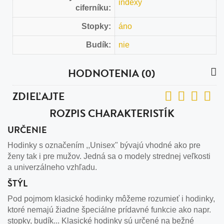
indexy
ciferníku:
Stopky:
áno
Budík:
nie
HODNOTENIA (0)
ZDIEĽAJTE
ROZPIS CHARAKTERISTÍK
URČENIE
Hodinky s označením ,,Unisex" bývajú vhodné ako pre
ženy tak i pre mužov. Jedná sa o modely strednej veľkosti
a univerzálneho vzhľadu.
ŠTÝL
Pod pojmom klasické hodinky môžeme rozumieť i hodinky,
ktoré nemajú žiadne špeciálne prídavné funkcie ako napr.
stopky, budík... Klasické hodinky sú určené na bežné