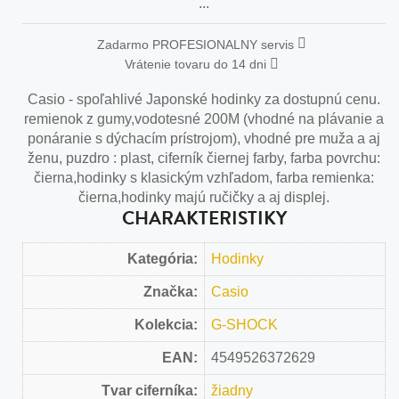
...
Zadarmo PROFESIONALNY servis
Vrátenie tovaru do 14 dni
Casio - spoľahlivé Japonské hodinky za dostupnú cenu.
remienok z gumy,vodotesné 200M (vhodné na plávanie a
ponáranie s dýchacím prístrojom), vhodné pre muža a aj
ženu, puzdro : plast, ciferník čiernej farby, farba povrchu:
čierna,hodinky s klasickým vzhľadom, farba remienka:
čierna,hodinky majú ručičky a aj displej.
CHARAKTERISTIKY
Kategória:
Hodinky
Značka:
Casio
Kolekcia:
G-SHOCK
EAN:
4549526372629
Tvar ciferníka:
žiadny