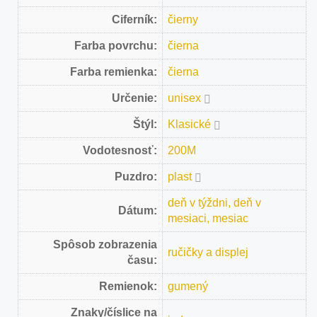
Ciferník:
čierny
Farba povrchu:
čierna
Farba remienka:
čierna
Určenie:
unisex
Štýl:
Klasické
Vodotesnosť:
200M
Puzdro:
plast
deň v týždni, deň v
Dátum:
mesiaci, mesiac
Spôsob zobrazenia
ručičky a displej
času:
Remienok:
gumený
Znaky/číslice na