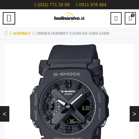
(032) 771 28 09
0911 978 484
0
HODINKY
UNISEX HODINKY CASIO GA-2300-1AER