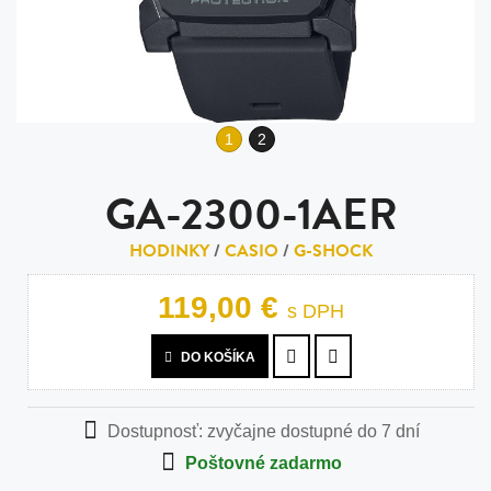
1
2
GA-2300-1AER
HODINKY
/
CASIO
/
G-SHOCK
119,00 €
s DPH
DO KOŠÍKA
Dostupnosť:
zvyčajne dostupné do 7 dní
Poštovné zadarmo