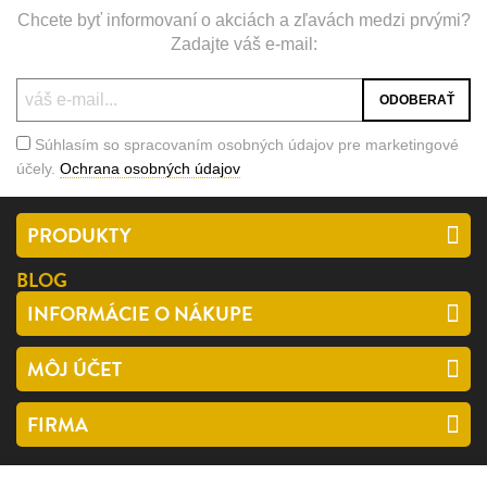
Chcete byť informovaní o akciách a zľavách medzi prvými?
Zadajte váš e-mail:
Súhlasím so spracovaním osobných údajov pre marketingové
účely.
Ochrana osobných údajov
PRODUKTY
BLOG
INFORMÁCIE O NÁKUPE
MÔJ ÚČET
FIRMA