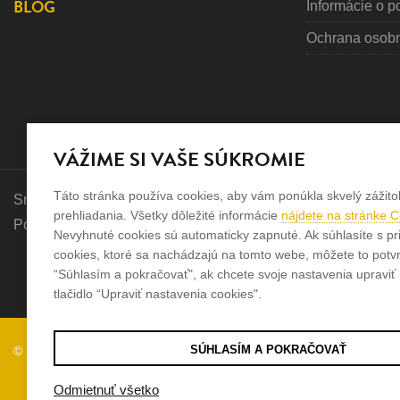
BLOG
Informácie o p
Ochrana osob
VÁŽIME SI VAŠE SÚKROMIE
Táto stránka používa cookies, aby vám ponúkla skvelý zážito
Sme rodinná firma a zameriavame sa na predaj hodiniek a šp
prehliadania. Všetky dôležité informácie
nájdete na stránke 
Pozrite sa na naše ďaľšie web stránky.
Nevyhnuté cookies sú automaticky zapnuté. Ak súhlasíte s pr
cookies, ktoré sa nachádzajú na tomto webe, môžete to potvrd
“Súhlasím a pokračovať", ak chcete svoje nastavenia upraviť k
tlačidlo “Upraviť nastavenia cookies".
SÚHLASÍM A POKRAČOVAŤ
© 2026
Tvorba e-shopov
od
Blueweb s.r.o.
Odmietnuť všetko