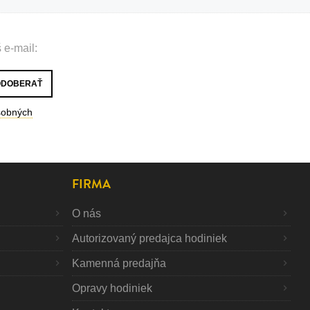
 e-mail:
sobných
FIRMA
O nás
Autorizovaný predajca hodiniek
Kamenná predajňa
Opravy hodiniek