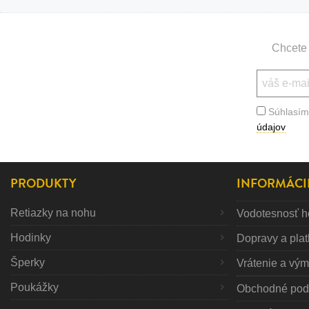
Bižutéria
Koža
Chcete 
Súhlasím
údajov
PRODUKTY
INFORMÁCI
Retiazky na nohu
Vodotesnosť h
Hodinky
Dopravy a pla
Šperky
Vrátenie a vý
Poukážky
Obchodné pod