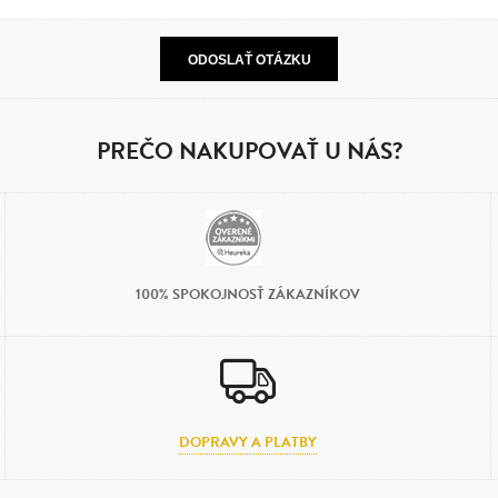
n
tilá oceľ, silikón,
perla
vodná perla
PREČO NAKUPOVAŤ U NÁS?
tilá oceľ, silikón,
lá oceľ
100% SPOKOJNOSŤ ZÁKAZNÍKOV
ilá oceľ
tilá oceľ
lá oceľ
DOPRAVY A PLATBY
ceľ / koža
eľ