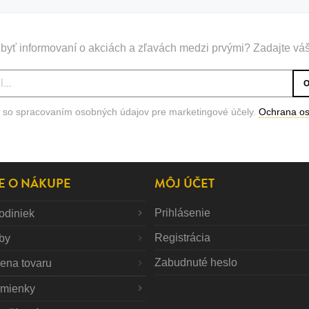
byť informovaní o akciách a zľavách medzi prvými? Zadajte váš
 so spracovaním osobných údajov pre marketingové účely.
Ochrana o
E O NÁKUPE
MÔJ ÚČET
Prihlásenie
odiniek
Registrácia
tby
Zabudnuté heslo
mena tovaru
mienky