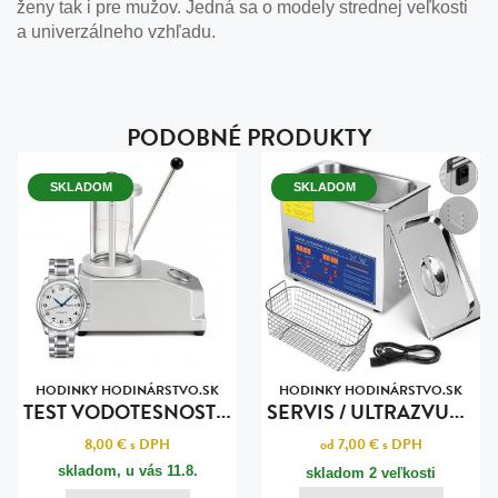
ženy tak i pre mužov. Jedná sa o modely strednej veľkosti
a univerzálneho vzhľadu.
PODOBNÉ PRODUKTY
SKLADOM
SKLADOM
HODINKY HODINÁRSTVO.SK
HODINKY HODINÁRSTVO.SK
T
EST VODOTESNOSTI POKROČILY
S
ERVIS / ULTRAZVUKOVÉ ČISTENIE
8,00 €
s DPH
od 7,00 €
s DPH
skladom, u vás
11.8.
skladom 2 veľkosti