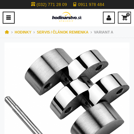
(032) 771 28 09
0911 978 484
0
HODINKY
SERVIS / ČLÁNOK REMIENKA
VARIANT A