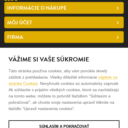
INFORMÁCIE O NÁKUPE
MÔJ ÚČET
FIRMA
SLEDUJTE NÁS
VÁŽIME SI VAŠE SÚKROMIE
facebook
Táto stránka používa cookies, aby vám ponúkla skvelý
instagram
zážitok z prehliadania. Všetky dôležité informácie
nájdete na
stránke Cookies
. Nevyhnuté cookies sú automaticky zapnuté.
Ak súhlasíte s prijatím všetkých cookies, ktoré sa nachádzajú
Sme rodinná firma a zameriavame sa na predaj hodiniek a
na tomto webe, môžete to potvrdiť tlačidlom “Súhlasím a
šperkov od roku 1994.
pokračovať", ak chcete svoje nastavenia upraviť kliknite na
tlačidlo “Upraviť nastavenia cookies".
Pozrite sa na naše ďaľšie web stránky.
SÚHLASÍM A POKRAČOVAŤ