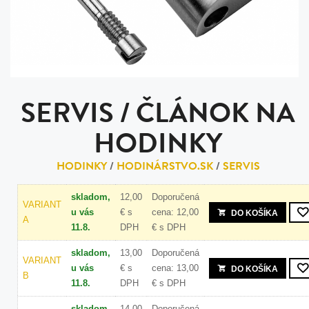
SERVIS / ČLÁNOK NA
HODINKY
HODINKY
/
HODINÁRSTVO.SK
/
SERVIS
skladom,
12,00
Doporučená
VARIANT
u vás
€
s
cena: 12,00
DO KOŠÍKA
A
11.8.
DPH
€
s DPH
skladom,
13,00
Doporučená
VARIANT
u vás
€
s
cena: 13,00
DO KOŠÍKA
B
11.8.
DPH
€
s DPH
skladom,
14,00
Doporučená