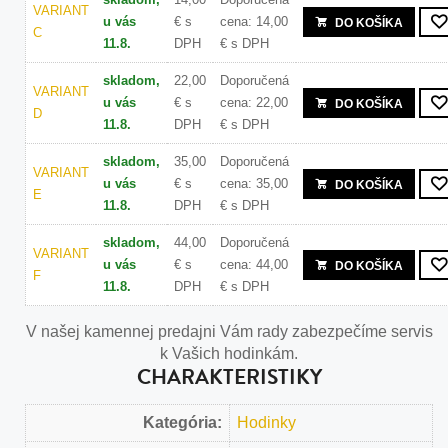
VARIANT
u vás
€
s
cena: 14,00
DO KOŠÍKA
C
11.8.
DPH
€
s DPH
skladom,
22,00
Doporučená
VARIANT
u vás
€
s
cena: 22,00
DO KOŠÍKA
D
11.8.
DPH
€
s DPH
skladom,
35,00
Doporučená
VARIANT
u vás
€
s
cena: 35,00
DO KOŠÍKA
E
11.8.
DPH
€
s DPH
skladom,
44,00
Doporučená
VARIANT
u vás
€
s
cena: 44,00
DO KOŠÍKA
F
11.8.
DPH
€
s DPH
V našej kamennej predajni Vám rady zabezpečíme servis
k Vašich hodinkám.
CHARAKTERISTIKY
Kategória:
Hodinky