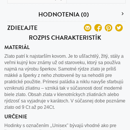
HODNOTENIA (0)
ZDIEĽAJTE
ROZPIS CHARAKTERISTÍK
MATERIÁL
Zlato patrí k najstarším kovom. Je to ušľachtilý, žltý, stály a
veľmi kujný kov známy už od staroveku, ktorý sa používa
najmä na výrobu šperkov. Samotné rýdze zlato je príliš
mäkké a šperky z neho zhotovené by sa nehodili pre
praktické použitie. Prímesi paládia a niklu navyše sfarbujú
vzniknutú zliatinu – vzniká tak v súčasnosti dosť moderné
biele zlato. Obsah zlata v klenotníckych zliatinách alebo
rýdzosť sa vyjadruje v karátoch. V súčasnej dobe poznáme
zlato od 9 Ct až po 24Ct.
URČENIE
Hodinky s označením ,,Unisex" bývajú vhodné ako pre