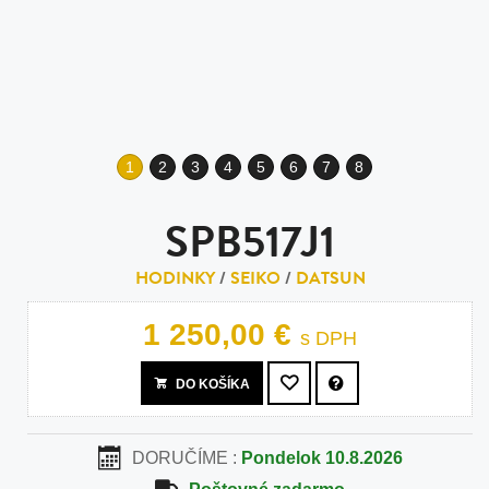
1
2
3
4
5
6
7
8
SPB517J1
HODINKY
/
SEIKO
/
DATSUN
1 250,00 €
s DPH
DO KOŠÍKA
DORUČÍME :
Pondelok 10.8.2026