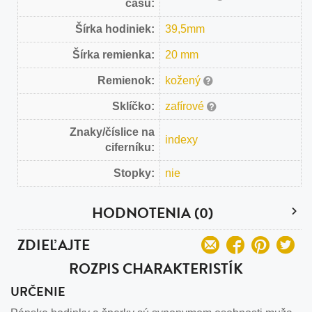
času:
Šírka hodiniek:
39,5mm
Šírka remienka:
20 mm
Remienok:
kožený
Sklíčko:
zafírové
Znaky/číslice na
indexy
ciferníku:
Stopky:
nie
HODNOTENIA (0)
ZDIEĽAJTE
ROZPIS CHARAKTERISTÍK
URČENIE