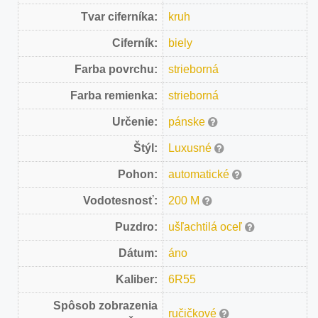
Tvar ciferníka:
kruh
Ciferník:
biely
Farba povrchu:
strieborná
Farba remienka:
strieborná
Určenie:
pánske
Štýl:
Luxusné
Pohon:
automatické
Vodotesnosť:
200 M
Puzdro:
ušľachtilá oceľ
Dátum:
áno
Kaliber:
6R55
Spôsob zobrazenia
ručičkové