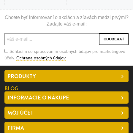
Chcete byť informovaní o akciách a zľavách medzi prvými?
Zadajte váš e-mail:
Súhlasím so spracovaním osobných údajov pre marketingové
účely.
Ochrana osobných údajov
PRODUKTY
BLOG
INFORMÁCIE O NÁKUPE
MÔJ ÚČET
FIRMA