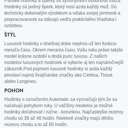
Pánske hodinky a šperky sú synonymom osobnosti muža.
Hodinky sú jediný šperk, ktorý nosí azda každý muž. Sú
technicky dokonalým výrobkom a vďaka svojej jemnosti a
prepracovanosti sa stávajú vedľa praktického hľadiska i
ozdobou.
ŠTÝL
Luxusné hodinky v dnešnej dobe neplnia už len funkciu
merača času. Okrem merania času, Vašu ruku práve takýto
model krásne ozdobí a dodá punc luxusu. Z našich
modelov luxusných hodiniek si vyberie aj ten najnáročnejší
zákazník.Pod pojmom luxusné hodinky si azda každý
prestaví najmä švajčiarske značky ako Certina, Tissot
alebo Longines.
POHON
Hodinky s označením Automatic sa vyznačujú tým že sa
naťahujú pohybom ruky. U väčšiny modelov je možné
hodinky doťahovať i ručne - korunkou. Najčastejšie rezervy
chodu sú 38 až 46 hodín. Niektoré značky majú dlhšiu
rezervu chodu a to až 80 hodín.