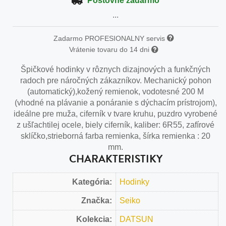
Poštovné zadarmo
...
Zadarmo PROFESIONALNY servis
Vrátenie tovaru do 14 dni
Špičkové hodinky v rôznych dizajnových a funkčných
radoch pre náročných zákazníkov. Mechanický pohon
(automatický),kožený remienok, vodotesné 200 M
(vhodné na plávanie a ponáranie s dýchacím prístrojom),
ideálne pre muža, ciferník v tvare kruhu, puzdro vyrobené
z ušľachtilej ocele, biely ciferník, kaliber: 6R55, zafírové
sklíčko,strieborná farba remienka, šírka remienka : 20
mm.
CHARAKTERISTIKY
Kategória:
Hodinky
Značka:
Seiko
Kolekcia:
DATSUN