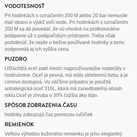
VODOTESNOSŤ
Pri hodinkách s označením 200 M alebo 20 bar nemusíte
mať obavu o výdrž voči vode. Pri hodinkách s označením
200 M sa dá povedať, že sú vhodné na profesionálne
potápanie už s potápačským prístrojom. Treba však
podotknúť, že nejde o bežne používané hodinky a tomu
zodpovedá aj ich vyššia cena.
PUZDRO
Ušľachtilá oceľ patrí medzi najpoužívanejšie materiály v
hodinárstve. Oceľ je pevná, má stálu striebornú farbu a je
cenovo dostupná. Vo väčšine prípadov je použitá
antialergická oceľ 316L, ktorá má zanedbateľný obsah
niklu.Oceľ je zhruba o 30% ťažšia ako titán.
SPÔSOB ZOBRAZENIA ČASU
hodinky zobrazujú čas pomocou ručičiek
REMIENOK
Veľkou výhodou koženého remienku je jeho elegantný