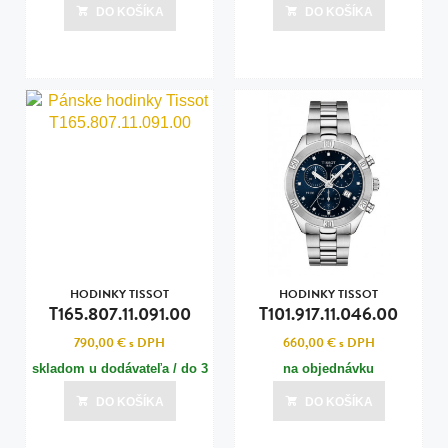
dní
dní
DO KOŠÍKA
DO KOŠÍKA
Posledná aktualizácia dnes o 08:00
Posledná aktualizácia dnes o 08:00
HODINKY TISSOT
HODINKY TISSOT
T165.807.11.091.00
T101.917.11.046.00
790,00 €
s DPH
660,00 €
s DPH
skladom u dodávateľa / do 3
na objednávku
dní
DO KOŠÍKA
DO KOŠÍKA
Posledná aktualizácia dnes o 08:00