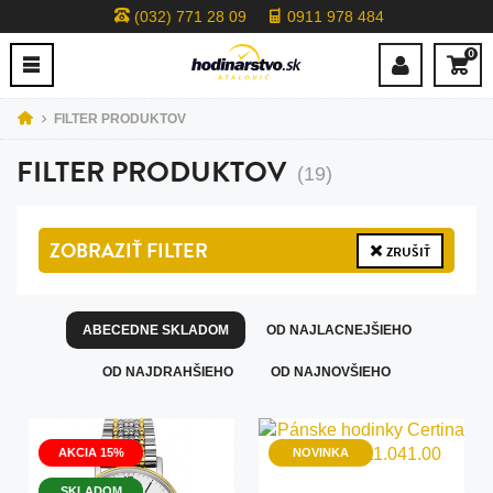
(032) 771 28 09
0911 978 484
0
FILTER PRODUKTOV
FILTER PRODUKTOV
(19)
ZOBRAZIŤ
FILTER
ZRUŠIŤ
ABECEDNE SKLADOM
OD NAJLACNEJŠIEHO
OD NAJDRAHŠIEHO
OD NAJNOVŠIEHO
AKCIA 15%
NOVINKA
SKLADOM