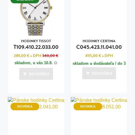
HODINKY TISSOT
HODINKY CERTINA
T109.410.22.033.00
C045.423.11.041.00
289,00 €
s DPH
340,00 €
495,00 €
s DPH
skladom, u vás
10.8.
skladom u dodávateľa / do 3
dní
DO KOŠÍKA
DO KOŠÍKA
Posledná aktualizácia dnes o 08:00
NOVINKA
NOVINKA