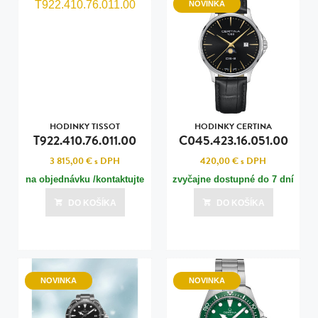
NOVINKA
HODINKY TISSOT
HODINKY CERTINA
T922.410.76.011.00
C045.423.16.051.00
3 815,00 €
s DPH
420,00 €
s DPH
na objednávku /kontaktujte
zvyčajne dostupné do 7 dní
nás pre termín dodania/
DO KOŠÍKA
DO KOŠÍKA
NOVINKA
NOVINKA