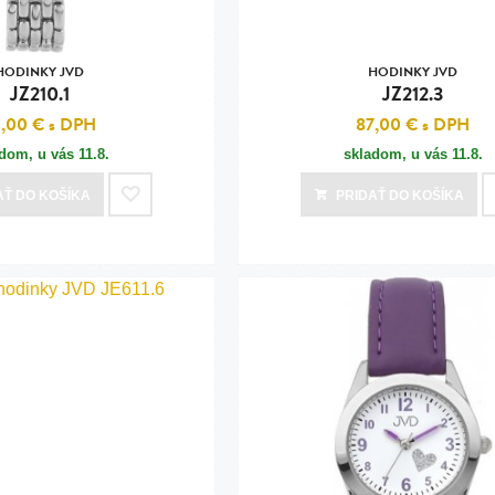
HODINKY JVD
HODINKY JVD
JZ210.1
JZ212.3
4,00 €
s DPH
87,00 €
s DPH
adom, u vás
11.8.
skladom, u vás
11.8.
AŤ
DO KOŠÍKA
PRIDAŤ
DO KOŠÍKA