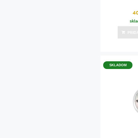
4
skl
PRID
SKLADOM