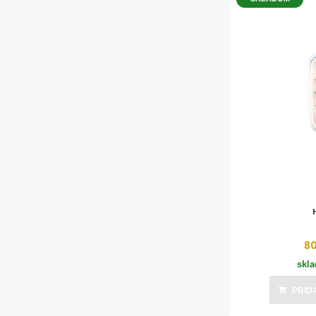
8
skl
PRID