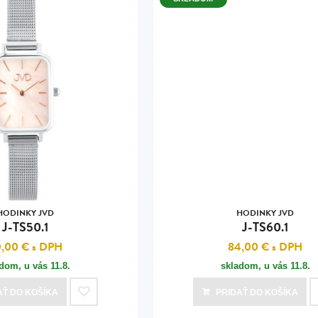
HODINKY JVD
HODINKY JVD
J-TS50.1
J-TS60.1
0,00 €
s DPH
84,00 €
s DPH
adom, u vás
11.8.
skladom, u vás
11.8.
AŤ
DO KOŠÍKA
PRIDAŤ
DO KOŠÍKA