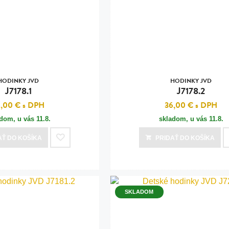
n
tilá oceľ, silikón,
perla
vodná perla
tilá oceľ, silikón,
HODINKY JVD
HODINKY JVD
J7178.1
J7178.2
6,00 €
s DPH
36,00 €
s DPH
adom, u vás
11.8.
skladom, u vás
11.8.
lá oceľ
AŤ
DO KOŠÍKA
PRIDAŤ
DO KOŠÍKA
ilá oceľ
tilá oceľ
lá oceľ
SKLADOM
ceľ / koža
eľ