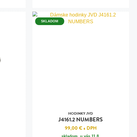
SKLADOM
HODINKY JVD
J4161.2 NUMBERS
99,00 €
s DPH
skladom, u vás
11.8.