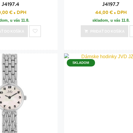
J4197.4
J4197.7
0,00 €
s DPH
44,00 €
s DPH
adom, u vás
11.8.
skladom, u vás
11.8.
AŤ
DO KOŠÍKA
PRIDAŤ
DO KOŠÍKA
SKLADOM