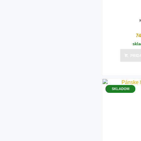
7
skl
PRID
SKLADOM