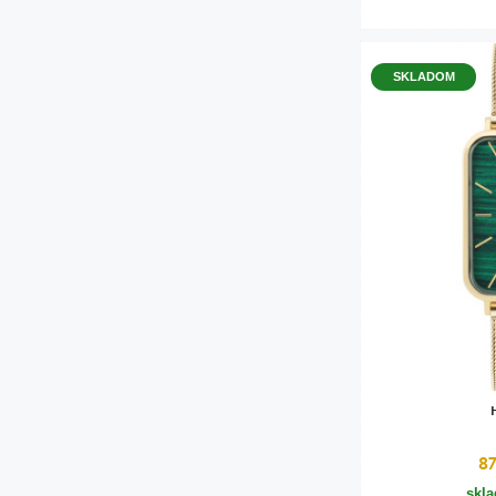
SKLADOM
8
skl