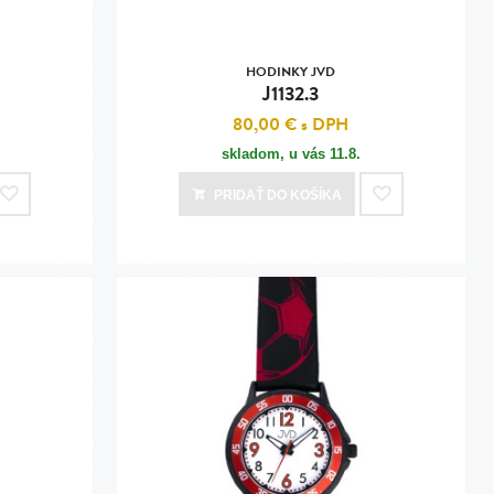
HODINKY JVD
J1132.3
80,00 €
s DPH
skladom, u vás
11.8.
PRIDAŤ
DO KOŠÍKA