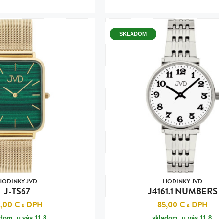
SKLADOM
HODINKY JVD
HODINKY JVD
J-TS67
J4161.1 NUMBERS
7,00 €
s DPH
85,00 €
s DPH
adom, u vás
11.8.
skladom, u vás
11.8.