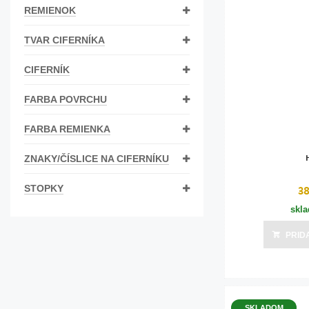
REMIENOK
Bižutéria
Koža
TVAR CIFERNÍKA
CIFERNÍK
FARBA POVRCHU
FARBA REMIENKA
ZNAKY/ČÍSLICE NA CIFERNÍKU
3
STOPKY
skl
PRID
SKLADOM