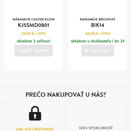
NÁRAMOK CALVIN KLEIN
NÁRAMOK BROSWAY
KJ5SMD0801
BIK14
59,00 €
s DPH
40,00 €
s DPH
skladom 1 veľkosť
skladom u dodávateľa / do 14
dní
VYBRAŤ VARIANT
DO KOŠÍKA
Posledná aktualizácia dnes o 18:01
PREČO NAKUPOVAŤ U NÁS?
100% SPOKOJNOSŤ
SME AUTORIZOVANÝ