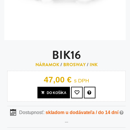
BIK16
NÁRAMOK
/
BROSWAY
/
INK
47,00 €
s DPH
DO KOŠÍKA
Dostupnosť:
skladom u dodávateľa / do 14 dní
...