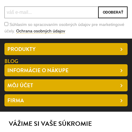
Súhlasím so spracovaním osobných údajov pre marketingové
účely.
Ochrana osobných údajov
PRODUKTY
BLOG
INFORMÁCIE O NÁKUPE
MÔJ ÚČET
FIRMA
SLEDUJTE NÁS
VÁŽIME SI VAŠE SÚKROMIE
facebook