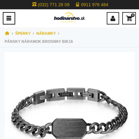
(032) 771 28 09
0911 978 484
0
ŠPERKY
NÁRAMKY
PÁNSKY NÁRAMOK BROSWAY BIK16