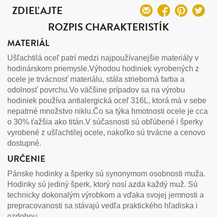
ZDIEĽAJTE
ROZPIS CHARAKTERISTÍK
MATERIÁL
Ušľachtilá oceľ patrí medzi najpoužívanejšie materiály v
hodinárskom priemysle.Výhodou hodiniek vyrobených z
ocele je trvácnosť materiálu, stála strieborná farba a
odolnosť povrchu.Vo väčšine prípadov sa na výrobu
hodiniek používa antialergická oceľ 316L, ktorá má v sebe
nepatrné množstvo niklu.Čo sa týka hmotnosti ocele je cca
o 30% ťažšia ako titán.V súčasnosti sú obľúbené i šperky
vyrobené z ušľachtilej ocele, nakoľko sú trvácne a cenovo
dostupné.
URČENIE
Pánske hodinky a šperky sú synonymom osobnosti muža.
Hodinky sú jediný šperk, ktorý nosí azda každý muž. Sú
technicky dokonalým výrobkom a vďaka svojej jemnosti a
prepracovanosti sa stávajú vedľa praktického hľadiska i
ozdobou.