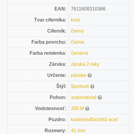
EAN:
7611608310366
Tvar ciferníka:
kruh
Ciferník:
čierny
Farba povrchu:
čierna
Farba remienka:
červená
Záruka:
záruka 2 roky
Určenie:
pánske
Štýl:
športové
Pohon:
automatické
Vodotesnosť:
300 M
Puzdro:
karbón/ušľachtilá oceľ
Rozmery:
41 mm