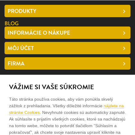
PRODUKTY
BLOG
INFORMÁCIE O NÁKUPE
MÔJ ÚČET
FIRMA
SLEDUJTE NÁS
VÁŽIME SI VAŠE SÚKROMIE
facebook
Táto stránka používa cookies, aby vám ponúkla skvelý
instagram
zážitok z prehliadania. Všetky dôležité informácie
nájdete na
stránke Cookies
. Nevyhnuté cookies sú automaticky zapnuté.
Ak súhlasíte s prijatím všetkých cookies, ktoré sa nachádzajú
Sme rodinná firma a zameriavame sa na predaj hodiniek a
na tomto webe, môžete to potvrdiť tlačidlom “Súhlasím a
šperkov od roku 1994.
pokračovať", ak chcete svoje nastavenia upraviť kliknite na