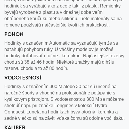
hodiniek sa vyrábajú ako z ocele tak i z plastu. Remienky
bývajú vyrobené z plastu a v dnešnej dobe veľmi
obľúbeného kaučuku alebo silikónu. Tieto materiály sa na
remene používajú najčastejšie kvôli ich praktickosti.
POHON
Hodinky s označením Automatic sa vyznačujú tým že sa
naťahujú pohybom ruky. U väčšiny modelov je možné
hodinky doťahovať i ručne - korunkou. Najčastejšie rezervy
chodu sú 38 až 46 hodín. Niektoré značky majú dlhšiu
rezervu chodu a to až 80 hodín.
VODOTESNOSŤ
Hodinky s označením 300 M alebo 30 bar sú určené na
náročné športy a vhodné na profesionálne potápanie s
kyslíkovým prístrojom. S vodotesnosťou 300 M sa môžeme
stretnúť napr. pri značke Longines v kolekcií Hydro
Conquest. Luneta na hodinkách býva otočná, korunka a
zadné viečko sú na závit, vďaka čomu sú odolné voči tlaku.
KALIBER