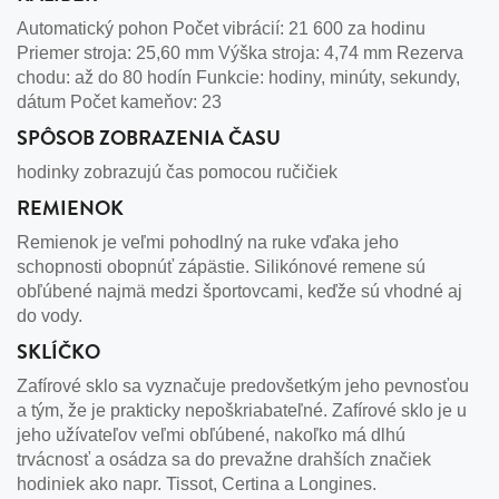
Automatický pohon Počet vibrácií: 21 600 za hodinu
Priemer stroja: 25,60 mm Výška stroja: 4,74 mm Rezerva
chodu: až do 80 hodín Funkcie: hodiny, minúty, sekundy,
dátum Počet kameňov: 23
SPÔSOB ZOBRAZENIA ČASU
hodinky zobrazujú čas pomocou ručičiek
REMIENOK
Remienok je veľmi pohodlný na ruke vďaka jeho
schopnosti obopnúť zápästie. Silikónové remene sú
obľúbené najmä medzi športovcami, keďže sú vhodné aj
do vody.
SKLÍČKO
Zafírové sklo sa vyznačuje predovšetkým jeho pevnosťou
a tým, že je prakticky nepoškriabateľné. Zafírové sklo je u
jeho užívateľov veľmi obľúbené, nakoľko má dlhú
trvácnosť a osádza sa do prevažne drahších značiek
hodiniek ako napr. Tissot, Certina a Longines.