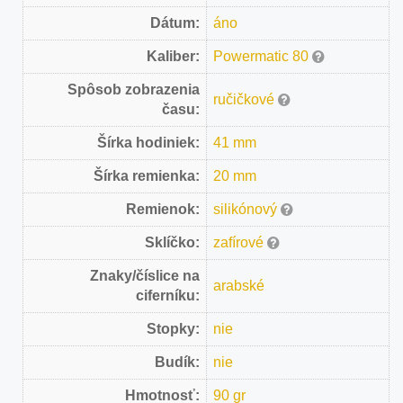
Dátum:
áno
Kaliber:
Powermatic 80
Spôsob zobrazenia
ručičkové
času:
Šírka hodiniek:
41 mm
Šírka remienka:
20 mm
Remienok:
silikónový
Sklíčko:
zafírové
Znaky/číslice na
arabské
ciferníku:
Stopky:
nie
Budík:
nie
Hmotnosť:
90 gr