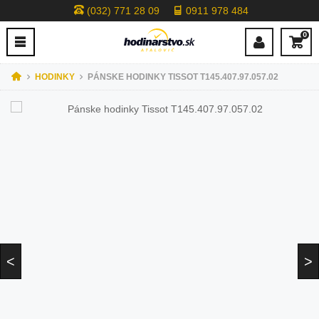
(032) 771 28 09
0911 978 484
0
HODINKY
PÁNSKE HODINKY TISSOT T145.407.97.057.02