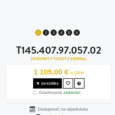
1
2
3
4
5
6
T145.407.97.057.02
HODINKY
/
TISSOT
/
SIDERAL
1 105,00 €
s DPH
DO KOŠÍKA
Gravírovanie
zadarmo!
Dostupnosť:
na objednávku