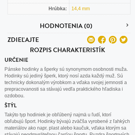
Hrúbka:
14,4 mm
HODNOTENIA (0)
ZDIEĽAJTE
ROZPIS CHARAKTERISTÍK
URČENIE
Pánske hodinky a šperky sú synonymom osobnosti muža.
Hodinky sú jediný šperk, ktorý nosí azda každý muž. Sú
technicky dokonalým výrobkom a vďaka svojej jemnosti a
prepracovanosti sa stávajú vedľa praktického hľadiska i
ozdobou.
ŠTÝL
Takýto typ hodiniek je obľúbený najmä u ľudí, ktorí
obľubujú šport. Hodinky bývajú zväčša vyrobené z ľahkých
materiálov ako napr. plast alebo kaučuk, vďaka ktorým sa
stávajú neodmysliteľnou časťou športu. Puzdra športových