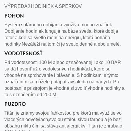
VÝPREDAJ HODINIEK A ŠPERKOV
POHON
Systém solárneho dobíjania využíva mnoho značiek.
Dobíjanie hodiniek funguje na báze svetla, ktoré dobíja
rotor a kde sa svetlo mení na energiu, ktorá poháňa
hodinky.Nezáleží na tom či je svetlo denné alebo umelé.
VODOTESNOSŤ
Pri vodotesnosti 100 M alebo označovanej i ako 10 BAR
sa dá hovoriť už o vodotesných hodinkách, ktoré sú
vhodné na sprchovanie i plávanie. S hodinkami s týmto
označením sa môžete potápať avšak iba na nádych. Pri
potápaní s prístrojom je vhodné si zvoliť vhodné hodinky a
to s označením od 200 M.
PUZDRO
Titán je známy svojou ľahkosťou pre ktorú má využitie vo
viacerých odvetviach,svojou stálou sivou farbou a je bez
obsahu niklu čím sa stáva antialergický. Titán je zhruba o