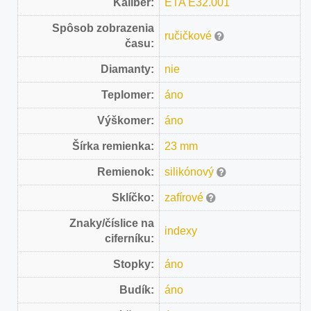
Kaliber:
ETA E32.001
Spôsob zobrazenia
ručičkové
času:
Diamanty:
nie
Teplomer:
áno
Výškomer:
áno
Šírka remienka:
23 mm
Remienok:
silikónový
Sklíčko:
zafírové
Znaky/číslice na
indexy
ciferníku:
Stopky:
áno
Budík:
áno