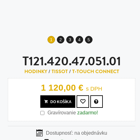
1
2
3
4
5
T121.420.47.051.01
HODINKY
/
TISSOT
/
T-TOUCH CONNECT
1 120,00 €
s DPH
DO KOŠÍKA
Gravírovanie
zadarmo!
Dostupnosť:
na objednávku