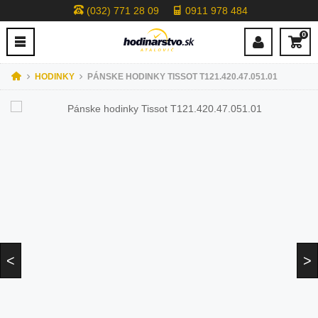
(032) 771 28 09
0911 978 484
0
HODINKY
PÁNSKE HODINKY TISSOT T121.420.47.051.01