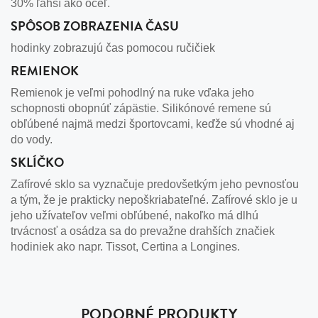
30% ľahší ako oceľ.
SPÔSOB ZOBRAZENIA ČASU
hodinky zobrazujú čas pomocou ručičiek
REMIENOK
Remienok je veľmi pohodlný na ruke vďaka jeho
schopnosti obopnúť zápästie. Silikónové remene sú
obľúbené najmä medzi športovcami, keďže sú vhodné aj
do vody.
SKLÍČKO
Zafírové sklo sa vyznačuje predovšetkým jeho pevnosťou
a tým, že je prakticky nepoškriabateľné. Zafírové sklo je u
jeho užívateľov veľmi obľúbené, nakoľko má dlhú
trvácnosť a osádza sa do prevažne drahších značiek
hodiniek ako napr. Tissot, Certina a Longines.
PODOBNÉ PRODUKTY