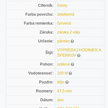
Ciferník:
čierny
Farba povrchu:
strieborná
Farba remienka:
červená
Záruka:
záruka 2 roky
Určenie:
pánske
VÝPREDAJ HODINIEK A
Štýl:
ŠPERKOV
Pohon:
solárne
Vodotesnosť:
100 M
Puzdro:
titán
Rozmery:
47,5 mm
Dátum:
áno