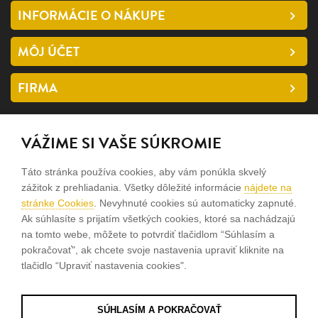
INFORMÁCIE O NÁKUPE
MÔJ ÚČET
FIRMA
SLEDUJTE NÁS
VÁŽIME SI VAŠE SÚKROMIE
facebook
Táto stránka používa cookies, aby vám ponúkla skvelý
instagram
zážitok z prehliadania. Všetky dôležité informácie
nájdete na
stránke Cookies
. Nevyhnuté cookies sú automaticky zapnuté.
Ak súhlasíte s prijatím všetkých cookies, ktoré sa nachádzajú
Sme rodinná firma a zameriavame sa na predaj hodiniek a
na tomto webe, môžete to potvrdiť tlačidlom “Súhlasím a
šperkov od roku 1994.
pokračovať", ak chcete svoje nastavenia upraviť kliknite na
tlačidlo “Upraviť nastavenia cookies".
Pozrite sa na naše ďaľšie web stránky.
SÚHLASÍM A POKRAČOVAŤ