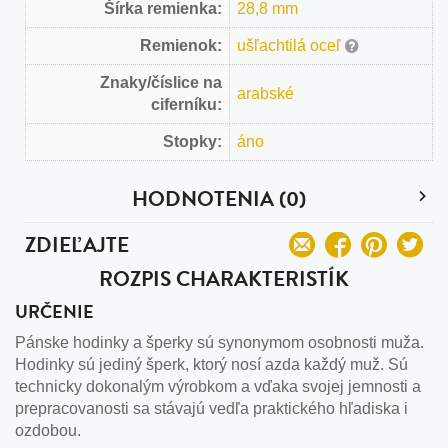
Šírka remienka:
28,8 mm
Remienok:
ušľachtilá oceľ
Znaky/číslice na
arabské
ciferníku:
Stopky:
áno
HODNOTENIA (0)
ZDIEĽAJTE
ROZPIS CHARAKTERISTÍK
URČENIE
Pánske hodinky a šperky sú synonymom osobnosti muža.
Hodinky sú jediný šperk, ktorý nosí azda každý muž. Sú
technicky dokonalým výrobkom a vďaka svojej jemnosti a
prepracovanosti sa stávajú vedľa praktického hľadiska i
ozdobou.