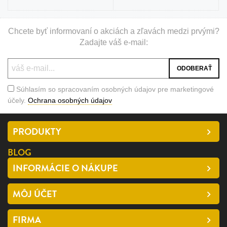
Chcete byť informovaní o akciách a zľavách medzi prvými?
Zadajte váš e-mail:
Súhlasím so spracovaním osobných údajov pre marketingové
účely.
Ochrana osobných údajov
PRODUKTY
BLOG
INFORMÁCIE O NÁKUPE
MÔJ ÚČET
FIRMA