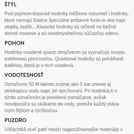
ŠTÝL
Pod pojmom klasické hodinky môžeme rozumieť i hodinky,
ktoré nemajú žiadne špeciálne prídavné funkcie ako napr.
stopky, budík... Klasické hodinky sú určené na bežné
denné nosenie a sú neodmysliteľnou súčasťou odevu.
POHON
Hodinky osadené quartz strojčekom sa vyznačujú svojou
extrémnou presnosťou. Quartzové hodinky sú poháňané
batériou, ktorá je v nich vsadená.
VODOTESNOSŤ
Označenie 50 M takisto známe ako 5 bar znesie aj
striekajúcu vodu napr. pri sprchovaní. Pri hodinkách s
týmto označením je povolené namáčanie, avšak
neodporúča sa skákanie do vody, pretože každý pláva
iným štýlom a rýchlosťou.
PUZDRO
Ušľachtilá oceľ patrí medzi najpoužívanejšie materiály v