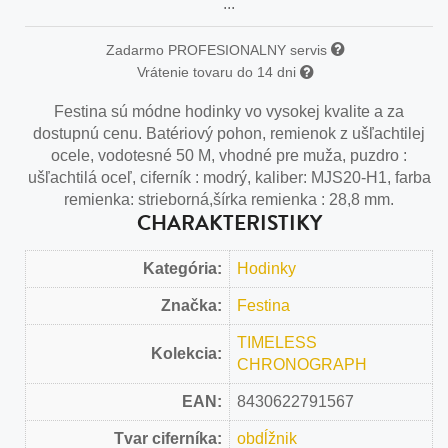
...
Zadarmo PROFESIONALNY servis
Vrátenie tovaru do 14 dni
Festina sú módne hodinky vo vysokej kvalite a za
dostupnú cenu. Batériový pohon, remienok z ušľachtilej
ocele, vodotesné 50 M, vhodné pre muža, puzdro :
ušľachtilá oceľ, ciferník : modrý, kaliber: MJS20-H1, farba
remienka: strieborná,šírka remienka : 28,8 mm.
CHARAKTERISTIKY
Kategória:
Hodinky
Značka:
Festina
TIMELESS
Kolekcia:
CHRONOGRAPH
EAN:
8430622791567
Tvar ciferníka:
obdĺžnik