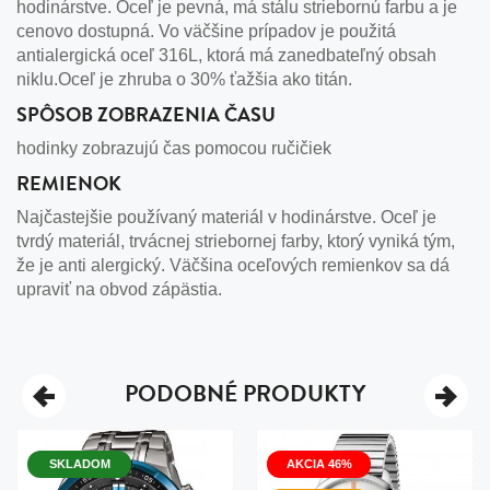
hodinárstve. Oceľ je pevná, má stálu striebornú farbu a je
cenovo dostupná. Vo väčšine prípadov je použitá
antialergická oceľ 316L, ktorá má zanedbateľný obsah
niklu.Oceľ je zhruba o 30% ťažšia ako titán.
SPÔSOB ZOBRAZENIA ČASU
hodinky zobrazujú čas pomocou ručičiek
REMIENOK
Najčastejšie používaný materiál v hodinárstve. Oceľ je
tvrdý materiál, trvácnej striebornej farby, ktorý vyniká tým,
že je anti alergický. Väčšina oceľových remienkov sa dá
upraviť na obvod zápästia.
PODOBNÉ PRODUKTY
SKLADOM
AKCIA 46%