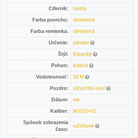
Ciferník:
modrý
Farba povrchu:
strieborná
Farba remienka:
strieborná
Určenie:
pánske
Štýl:
Klasické
Pohon:
batéria
Vodotesnosť:
50 M
Puzdro:
ušľachtilá oceľ
Dátum:
nie
Kaliber:
MJS20-H1
Spôsob zobrazenia
ručičkové
času: