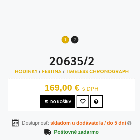
1
2
20635/2
HODINKY
/
FESTINA
/
TIMELESS CHRONOGRAPH
169,00 €
s DPH
DO KOŠÍKA
Dostupnosť:
skladom u dodávateľa / do 5 dní
Poštovné zadarmo