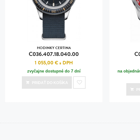
HODINKY CERTINA
C036.407.18.040.00
C0
1 055,00 €
s DPH
zvyčajne dostupné do 7 dní
na objednáv
PRIDAŤ
DO KOŠÍKA
P