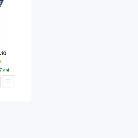
.10
H
7 dní