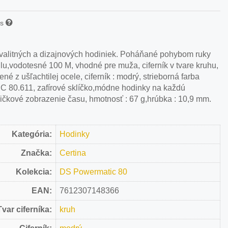
is
 kvalitných a dizajnových hodiniek. Poháňané pohybom ruky
ilu,vodotesné 100 M, vhodné pre muža, ciferník v tvare kruhu,
é z ušľachtilej ocele, ciferník : modrý, strieborná farba
 80.611, zafírové sklíčko,módne hodinky na každú
čičkové zobrazenie času, hmotnosť : 67 g,hrúbka : 10,9 mm.
Kategória:
Hodinky
Značka:
Certina
Kolekcia:
DS Powermatic 80
EAN:
7612307148366
Tvar ciferníka:
kruh