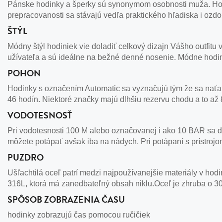
Pánske hodinky a šperky sú synonymom osobnosti muža. Hodi
prepracovanosti sa stávajú vedľa praktického hľadiska i ozd
ŠTÝL
Módny štýl hodiniek vie doladiť celkový dizajn Vášho outfit
užívateľa a sú ideálne na bežné denné nosenie. Módne hodin
POHON
Hodinky s označením Automatic sa vyznačujú tým že sa naťah
46 hodín. Niektoré značky majú dlhšiu rezervu chodu a to až 
VODOTESNOSŤ
Pri vodotesnosti 100 M alebo označovanej i ako 10 BAR sa d
môžete potápať avšak iba na nádych. Pri potápaní s prístroj
PUZDRO
Ušľachtilá oceľ patrí medzi najpoužívanejšie materiály v hodi
316L, ktorá má zanedbateľný obsah niklu.Oceľ je zhruba o 30
SPÔSOB ZOBRAZENIA ČASU
hodinky zobrazujú čas pomocou ručičiek