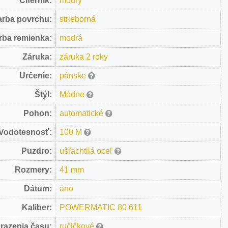
Ciferník:
modrý
arba povrchu:
strieborná
rba remienka:
modrá
Záruka:
záruka 2 roky
Určenie:
pánske
Štýl:
Módne
Pohon:
automatické
Vodotesnosť:
100 M
Puzdro:
ušľachtilá oceľ
Rozmery:
41 mm
Dátum:
áno
Kaliber:
POWERMATIC 80.611
razenia času:
ručičkové