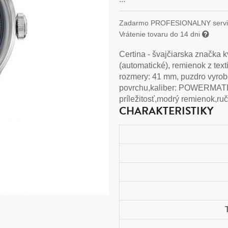
n
tilá oceľ, silikón,
Zadarmo PROFESIONALNY serv
Vrátenie tovaru do 14 dni
perla
Certina - švajčiarska značka
vodná perla
(automatické), remienok z text
tilá oceľ, silikón,
rozmery: 41 mm, puzdro vyroben
povrchu,kaliber: POWERMATIC
príležitosť,modrý remienok,ru
CHARAKTERISTIKY
lá oceľ
ilá oceľ
tilá oceľ
lá oceľ
ceľ / koža
eľ