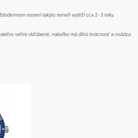
ždodennom nosení takýto remeň vydrží cca 2- 3 roky.
ívateľov veľmi obľúbené, nakoľko má dlhú trvácnosť a osádza