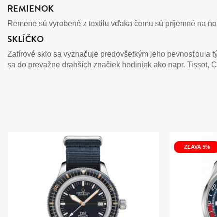
REMIENOK
Remene sú vyrobené z textilu vďaka čomu sú príjemné na nose
SKLÍČKO
Zafírové sklo sa vyznačuje predovšetkým jeho pevnosťou a tým
sa do prevažne drahších značiek hodiniek ako napr. Tissot, C
ZĽAVA 5%