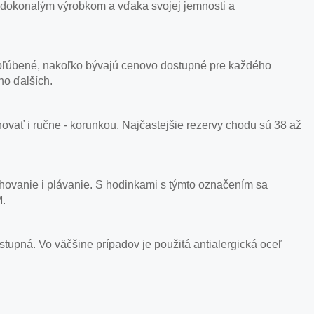
 dokonalým výrobkom a vďaka svojej jemnosti a
i obľúbené, nakoľko bývajú cenovo dostupné pre každého
ho ďalších.
ať i ručne - korunkou. Najčastejšie rezervy chodu sú 38 až
hovanie i plávanie. S hodinkami s týmto označením sa
M.
ostupná. Vo väčšine prípadov je použitá antialergická oceľ