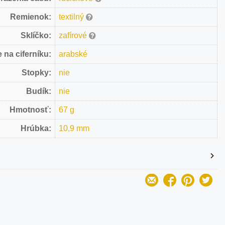
Remienok:
textilný
Sklíčko:
zafírové
 na ciferníku:
arabské
Stopky:
nie
Budík:
nie
Hmotnosť:
67 g
Hrúbka:
10,9 mm