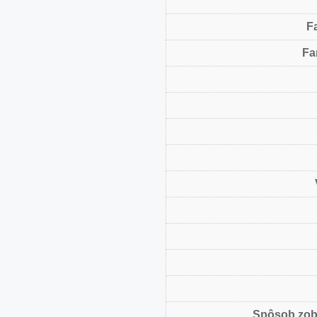
F
Fa
Spôsob zob