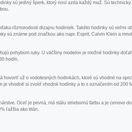
nky sú jediný šperk, ktorý nosí azda každý muž. Sú technicky
obou.
u vďaka rôznorodosti dizajnu hodiniek. Takéto hodinky sú veľm
ky sú známe pod značkou ako napr. Esprit, Calvin Klein a mno
ujú pohybom ruky. U väčšiny modelov je možné hodinky doťahov
80 hodín.
á hovoriť už o vodotesných hodinkách, ktoré sú vhodné na sprc
om je vhodné si zvoliť vhodné hodinky a to s označením od 200 
nárstve. Oceľ je pevná, má stálu striebornú farbu a je cenovo d
% ťažšia ako titán.