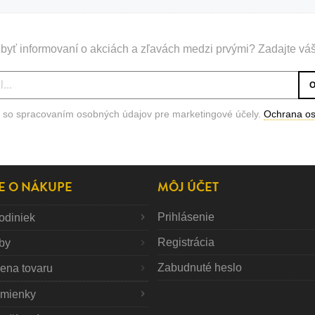
byť informovaní o akciách a zľavách medzi prvými? Zadajte váš
 so spracovaním osobných údajov pre marketingové účely.
Ochrana o
E O NÁKUPE
MÔJ ÚČET
Prihlásenie
odiniek
Registrácia
tby
Zabudnuté heslo
mena tovaru
mienky