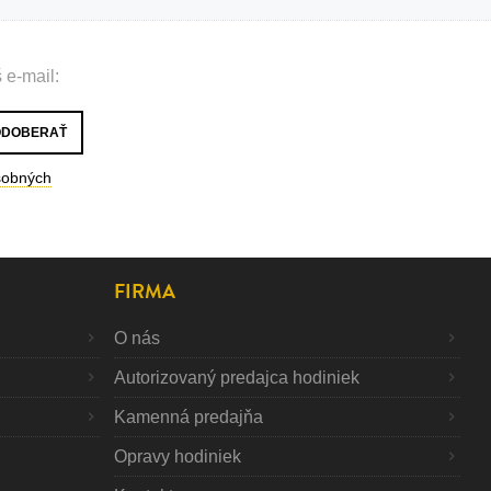
 e-mail:
sobných
FIRMA
O nás
Autorizovaný predajca hodiniek
Kamenná predajňa
Opravy hodiniek