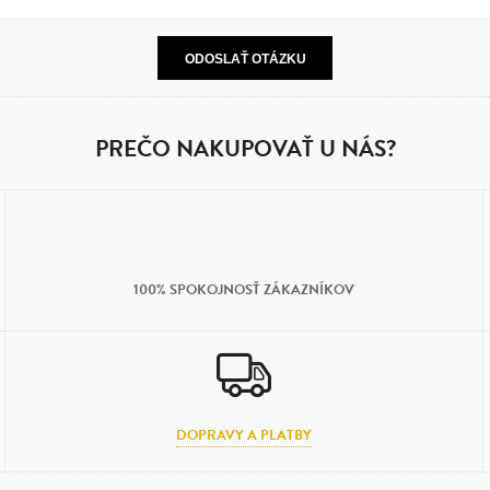
n
tilá oceľ, silikón,
perla
vodná perla
PREČO NAKUPOVAŤ U NÁS?
tilá oceľ, silikón,
lá oceľ
100% SPOKOJNOSŤ ZÁKAZNÍKOV
ilá oceľ
tilá oceľ
lá oceľ
DOPRAVY A PLATBY
ceľ / koža
eľ