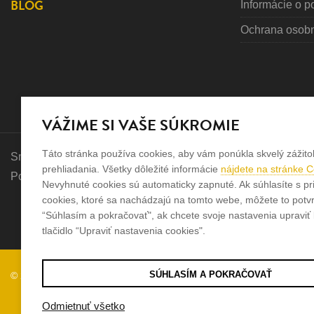
BLOG
Informácie o p
Ochrana osob
VÁŽIME SI VAŠE SÚKROMIE
Táto stránka používa cookies, aby vám ponúkla skvelý zážito
Sme rodinná firma a zameriavame sa na predaj hodiniek a šp
prehliadania. Všetky dôležité informácie
nájdete na stránke 
Pozrite sa na naše ďaľšie web stránky.
Nevyhnuté cookies sú automaticky zapnuté. Ak súhlasíte s pr
cookies, ktoré sa nachádzajú na tomto webe, môžete to potvrd
“Súhlasím a pokračovať", ak chcete svoje nastavenia upraviť k
tlačidlo “Upraviť nastavenia cookies".
SÚHLASÍM A POKRAČOVAŤ
© 2026
Tvorba e-shopov
od
Blueweb s.r.o.
Odmietnuť všetko