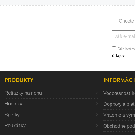
Bižutéria
Koža
Chcete 
Súhlasím
údajov
PRODUKTY
INFORMÁCI
Retiazky na nohu
Vodotesnosť h
Hodinky
Dopravy a pla
Šperky
Vrátenie a vý
Poukážky
Obchodné pod