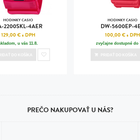
HODINKY CASIO
HODINKY CASIO
A-2200SKL-4AER
DW-5600EP-4
129,00 €
s DPH
100,00 €
s DPH
skladom, u vás
11.8.
zvyčajne dostupné do 
RIDAŤ
DO KOŠÍKA
PRIDAŤ
DO KOŠÍKA
PREČO NAKUPOVAŤ U NÁS?