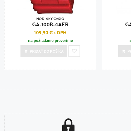
HODINKY CASIO
GA-100B-4AER
G
109,90 €
s DPH
na požiadanie preveríme
PRIDAŤ
DO KOŠÍKA
P