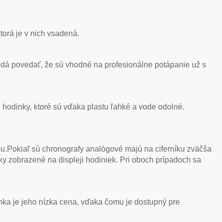
orá je v nich vsadená.
dá povedať, že sú vhodné na profesionálne potápanie už s
 hodinky, ktoré sú vďaka plastu ľahké a vode odolné.
u.Pokiaľ sú chronografy analógové majú na ciferníku zväčša
ky zobrazené na displeji hodiniek. Pri oboch prípadoch sa
nka je jeho nízka cena, vďaka čomu je dostupný pre