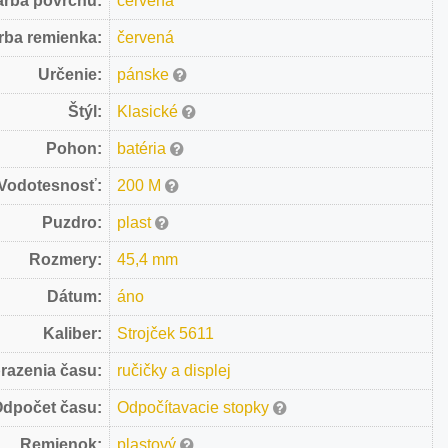
arba povrchu:
červená
rba remienka:
červená
Určenie:
pánske
Štýl:
Klasické
Pohon:
batéria
Vodotesnosť:
200 M
Puzdro:
plast
Rozmery:
45,4 mm
Dátum:
áno
Kaliber:
Strojček 5611
razenia času:
ručičky a displej
dpočet času:
Odpočítavacie stopky
Remienok:
plastový