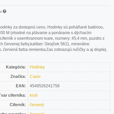
is
hodinky za dostupnú cenu. Hodinky sú poháňané batériou,
200 M (vhodné na plávanie a ponáranie s dýchacím
, ciferník v osemhrannom tvare, rozmery: 45,4 mm, puzdro z
rch červenej farby,kaliber: Strojček 5611, minerálne
k, červená farba remienka,čas zobrazujú ručičky a aj displej.
Kategória:
Hodinky
Značka:
Casio
EAN:
4549526241758
Tvar ciferníka:
kruh
Ciferník:
červený