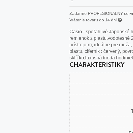
n
tilá oceľ, silikón,
Zadarmo PROFESIONALNY serv
Vrátenie tovaru do 14 dni
perla
Casio - spoľahlivé Japonské 
vodná perla
remienok z plastu,vodotesné 
tilá oceľ, silikón,
prístrojom), ideálne pre muža
plastu, ciferník : červený, pov
sklíčko,luxusná trieda hodinie
CHARAKTERISTIKY
lá oceľ
ilá oceľ
tilá oceľ
lá oceľ
ceľ / koža
eľ