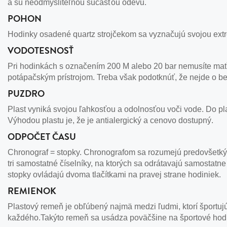
a sú neodmysliteľnou súčasťou odevu.
POHON
Hodinky osadené quartz strojčekom sa vyznačujú svojou extr
VODOTESNOSŤ
Pri hodinkách s označením 200 M alebo 20 bar nemusíte mať 
potápačským prístrojom. Treba však podotknúť, že nejde o b
PUZDRO
Plast vyniká svojou ľahkosťou a odolnosťou voči vode. Do pl
Výhodou plastu je, že je antialergický a cenovo dostupný.
ODPOČET ČASU
Chronograf = stopky. Chronografom sa rozumejú predovšetkým
tri samostatné číselníky, na ktorých sa odrátavajú samostatn
stopky ovládajú dvoma tlačítkami na pravej strane hodiniek.
REMIENOK
Plastový remeň je obľúbený najmä medzi ľudmi, ktorí športu
každého.Takýto remeň sa usádza poväčšine na športové hod