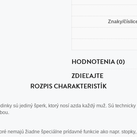
Znaky/číslice
HODNOTENIA (0)
ZDIEĽAJTE
ROZPIS CHARAKTERISTÍK
nky sú jediný šperk, ktorý nosí azda každý muž. Sú technicky
obou.
ré nemajú žiadne špeciálne prídavné funkcie ako napr. stopky,