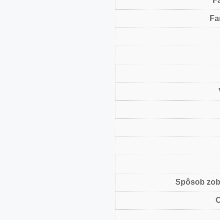
F
Fa
Spôsob zob
O