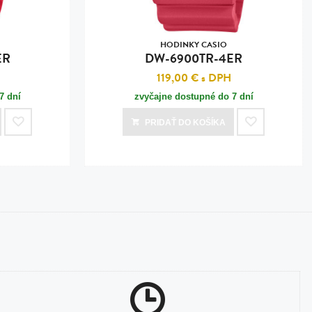
HODINKY CASIO
ER
DW-6900TR-4ER
119,00 €
s DPH
7 dní
zvyčajne dostupné do 7 dní
PRIDAŤ
DO KOŠÍKA