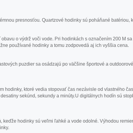
émnou presnosťou. Quartzové hodinky sú poháňané batériou, kt
obavu o výdrž voči vode. Pri hodinkách s označením 200 M sa 
ežne používané hodinky a tomu zodpovedá aj ich vyššia cena.
astových puzdier sa osádzajú po väčšine športové a outdoorové
 hodinky, ktoré vedia stopovať čas nezávisle od vlastného čas
e desatiny sekúnd, sekundy a minúty.U digitálnych hodín sú stop
jú, keďže hodinky sú veľmi ľahké a vode odolné. Výhodou remie
inky.