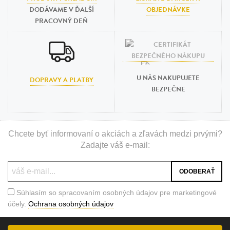
DODÁVAME V ĎALŠÍ
OBJEDNÁVKE
PRACOVNÝ DEŇ
U NÁS NAKUPUJETE
DOPRAVY A PLATBY
BEZPEČNE
Chcete byť informovaní o akciách a zľavách medzi prvými?
Zadajte váš e-mail:
Súhlasím so spracovaním osobných údajov pre marketingové
účely.
Ochrana osobných údajov