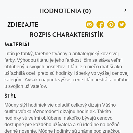
HODNOTENIA (0)
ZDIEĽAJTE
ROZPIS CHARAKTERISTÍK
MATERIÁL
Titán je ľahký, farebne trvácny a antialergický kov sivej
farby. Výhodou titánu je jeho ľahkosť, čím sa stáva veľmi
obľúbený u svojich nositeľov. Titán je o niečo drahší ako
ušľachtilá oceľ, preto sú hodinky i šperky vo vyššej cenovej
kategórii. Avšak i napriek vyššej cene titán nestráca obľubu
u svojich užívateľov.
ŠTÝL
Módny štýl hodiniek vie doladiť celkový dizajn Vášho
outfitu vďaka rôznorodosti dizajnu hodiniek. Takéto
hodinky sú veľmi obľúbené, nakoľko bývajú cenovo
dostupné pre každého užívateľa a sú ideálne na bežné
denné nosenie. Módne hodinky sú známe pod značkou