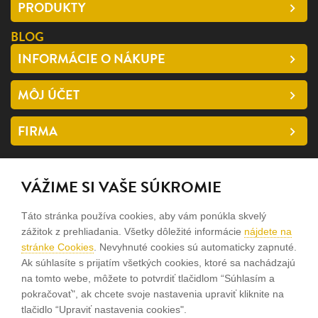
PRODUKTY
BLOG
INFORMÁCIE O NÁKUPE
MÔJ ÚČET
FIRMA
SLEDUJTE NÁS
VÁŽIME SI VAŠE SÚKROMIE
facebook
Táto stránka používa cookies, aby vám ponúkla skvelý
instagram
zážitok z prehliadania. Všetky dôležité informácie
nájdete na
stránke Cookies
. Nevyhnuté cookies sú automaticky zapnuté.
Ak súhlasíte s prijatím všetkých cookies, ktoré sa nachádzajú
Sme rodinná firma a zameriavame sa na predaj hodiniek a
na tomto webe, môžete to potvrdiť tlačidlom “Súhlasím a
šperkov od roku 1994.
pokračovať", ak chcete svoje nastavenia upraviť kliknite na
tlačidlo “Upraviť nastavenia cookies".
Pozrite sa na naše ďaľšie web stránky.