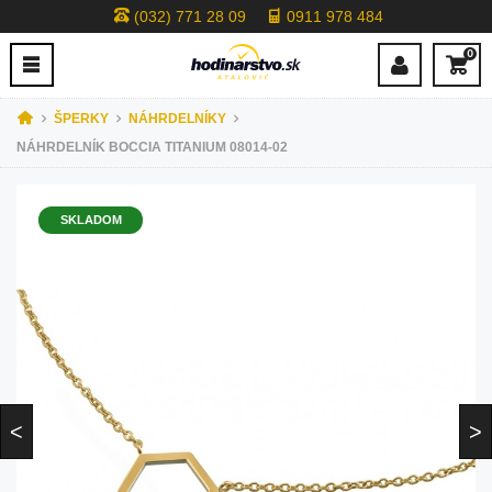
(032) 771 28 09
0911 978 484
0
ŠPERKY
NÁHRDELNÍKY
NÁHRDELNÍK BOCCIA TITANIUM 08014-02
SKLADOM