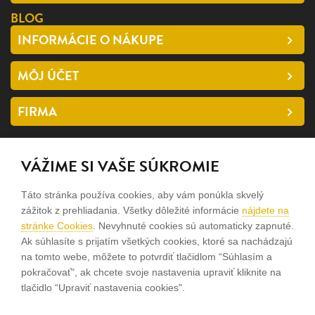
BLOG
INFORMÁCIE O NÁKUPE
MÔJ ÚČET
FIRMA
SLEDUJTE NÁS
VÁŽIME SI VAŠE SÚKROMIE
facebook
Táto stránka používa cookies, aby vám ponúkla skvelý
instagram
zážitok z prehliadania. Všetky dôležité informácie
nájdete na
stránke Cookies
. Nevyhnuté cookies sú automaticky zapnuté.
Ak súhlasíte s prijatím všetkých cookies, ktoré sa nachádzajú
Sme rodinná firma a zameriavame sa na predaj hodiniek a
na tomto webe, môžete to potvrdiť tlačidlom “Súhlasím a
šperkov od roku 1994.
pokračovať", ak chcete svoje nastavenia upraviť kliknite na
tlačidlo “Upraviť nastavenia cookies".
Pozrite sa na naše ďaľšie web stránky.