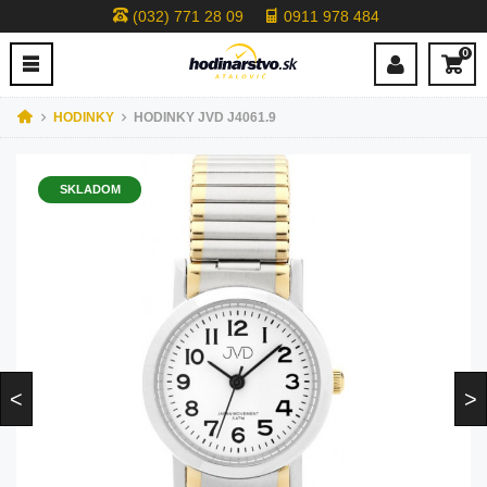
(032) 771 28 09
0911 978 484
0
HODINKY
HODINKY JVD J4061.9
SKLADOM