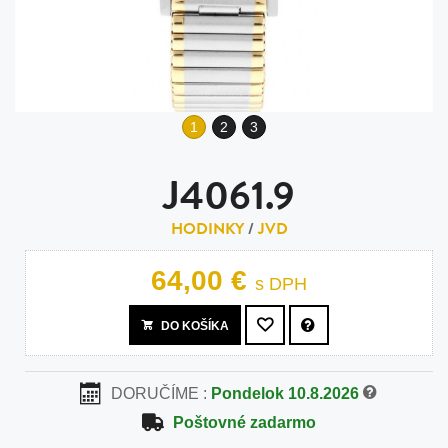
1
2
3
J4061.9
HODINKY
/
JVD
64,00 €
s DPH
DO KOŠÍKA
DORUČÍME :
Pondelok 10.8.2026
Poštovné zadarmo