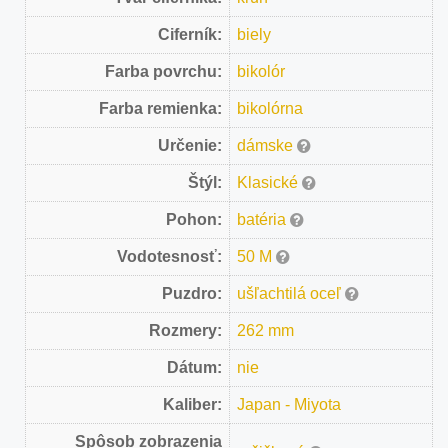
Ciferník:
biely
Farba povrchu:
bikolór
Farba remienka:
bikolórna
Určenie:
dámske
Štýl:
Klasické
Pohon:
batéria
Vodotesnosť:
50 M
Puzdro:
ušľachtilá oceľ
Rozmery:
262 mm
Dátum:
nie
Kaliber:
Japan - Miyota
Spôsob zobrazenia