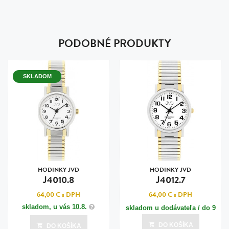
PODOBNÉ PRODUKTY
SKLADOM
HODINKY JVD
HODINKY JVD
J4010.8
J4012.7
64,00 €
s DPH
64,00 €
s DPH
skladom, u vás
10.8.
skladom u dodávateľa / do 9
dní
DO KOŠÍKA
DO KOŠÍKA