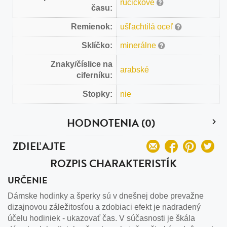
ručičkové
času:
Remienok:
ušľachtilá oceľ
Sklíčko:
minerálne
Znaky/číslice na
arabské
ciferníku:
Stopky:
nie
HODNOTENIA (0)
ZDIEĽAJTE
ROZPIS CHARAKTERISTÍK
URČENIE
Dámske hodinky a šperky sú v dnešnej dobe prevažne
dizajnovou záležitosťou a zdobiaci efekt je nadradený
účelu hodiniek - ukazovať čas. V súčasnosti je škála