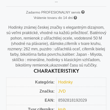
...
Zadarmo PROFESIONALNY servis
Vrátenie tovaru do 14 dni
Hodinky známej českej značky s elegantným dizajnom,
sú veľmi praktické, vhodné na každú príležitosť. Batériový
pohon, remienok z ušľachtilej ocele, vodotesné 50 M
(vhodné na plávanie), dámske,ciferník v tvare kruhu,
rozmery: 262 mm, puzdro : ušľachtilá oceľ, ciferník bielej
farby, bikolórna farba povrchu,kaliber: Japan - Miyota,
sklíčko : minerálne, hodinky s klasickým vzhľadom,
bikolórny remienok,ukazovateľ času sú ručičky.
CHARAKTERISTIKY
Kategória:
Hodinky
Značka:
JVD
EAN:
8592818192029
Tvar ciferníka:
kruh