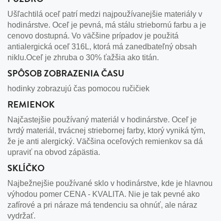
Ušľachtilá oceľ patrí medzi najpoužívanejšie materiály v
hodinárstve. Oceľ je pevná, má stálu striebornú farbu a je
cenovo dostupná. Vo väčšine prípadov je použitá
antialergická oceľ 316L, ktorá má zanedbateľný obsah
niklu.Oceľ je zhruba o 30% ťažšia ako titán.
SPÔSOB ZOBRAZENIA ČASU
hodinky zobrazujú čas pomocou ručičiek
REMIENOK
Najčastejšie používaný materiál v hodinárstve. Oceľ je
tvrdý materiál, trvácnej striebornej farby, ktorý vyniká tým,
že je anti alergický. Väčšina oceľových remienkov sa dá
upraviť na obvod zápästia.
SKLÍČKO
Najbežnejšie používané sklo v hodinárstve, kde je hlavnou
výhodou pomer CENA - KVALITA. Nie je tak pevné ako
zafírové a pri náraze má tendenciu sa ohnúť, ale náraz
vydržať.