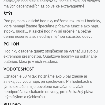
dámskych hodiniek a šperkov skutočne široká, od rôznych
malých decentnejších až po veľké extravagantné.
ŠTÝL
Pod pojmom klasické hodinky môžeme rozumieť i hodinky,
ktoré nemajú žiadne špeciálne prídavné funkcie ako napr.
stopky, budík... Klasické hodinky sú určené na bežné
denné nosenie a sú neodmysliteľnou súčasťou odevu.
POHON
Hodinky osadené quartz strojčekom sa vyznačujú svojou
extrémnou presnosťou. Quartzové hodinky sú poháňané
batériou, ktorá je v nich vsadená.
VODOTESNOSŤ
Označenie 50 M takisto známe ako 5 bar znesie aj
striekajúcu vodu napr. pri sprchovaní. Pri hodinkách s
týmto označením je povolené namáčanie, avšak
neodporúča sa skákanie do vody, pretože každý pláva
iným štýlom a rýchlosťou.
PUZDRO