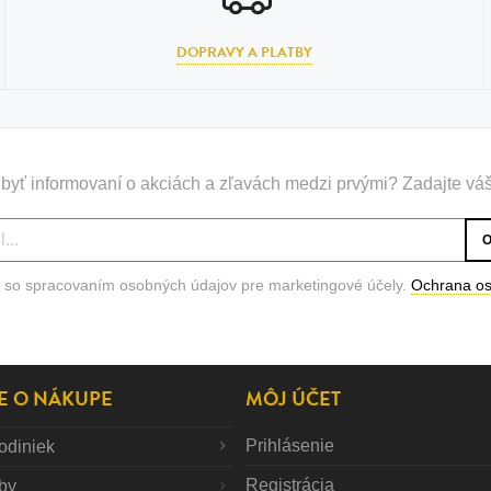
DOPRAVY A PLATBY
byť informovaní o akciách a zľavách medzi prvými? Zadajte váš
 so spracovaním osobných údajov pre marketingové účely.
Ochrana o
E O NÁKUPE
MÔJ ÚČET
Prihlásenie
odiniek
Registrácia
tby