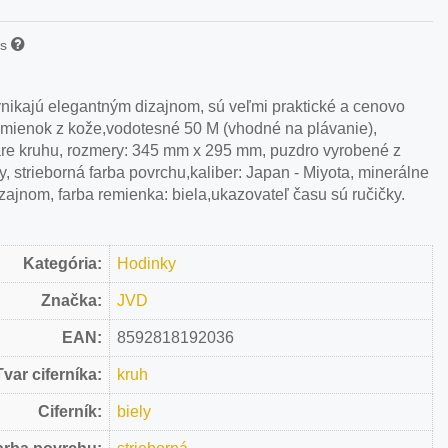
is
nikajú elegantným dizajnom, sú veľmi praktické a cenovo
emienok z kože,vodotesné 50 M (vhodné na plávanie),
tvare kruhu, rozmery: 345 mm x 295 mm, puzdro vyrobené z
iely, strieborná farba povrchu,kaliber: Japan - Miyota, minerálne
zajnom, farba remienka: biela,ukazovateľ času sú ručičky.
Kategória:
Hodinky
Značka:
JVD
EAN:
8592818192036
Tvar ciferníka:
kruh
Ciferník:
biely