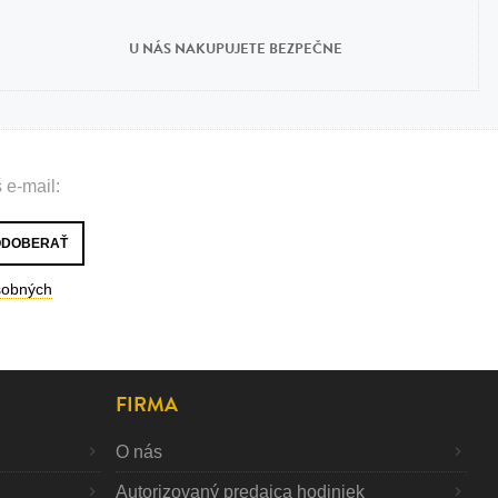
U NÁS NAKUPUJETE BEZPEČNE
 e-mail:
sobných
FIRMA
O nás
Autorizovaný predajca hodiniek