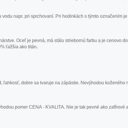
cu vodu napr. pri sprchovaní. Pri hodinkách s týmto označením
nárstve. Oceľ je pevná, má stálu striebornú farbu a je cenovo d
% ťažšia ako titán.
, ľahkosť, dobre sa tvaruje na zápästie. Nevýhodou koženého 
ýhodou pomer CENA - KVALITA. Nie je tak pevné ako zafírové a 