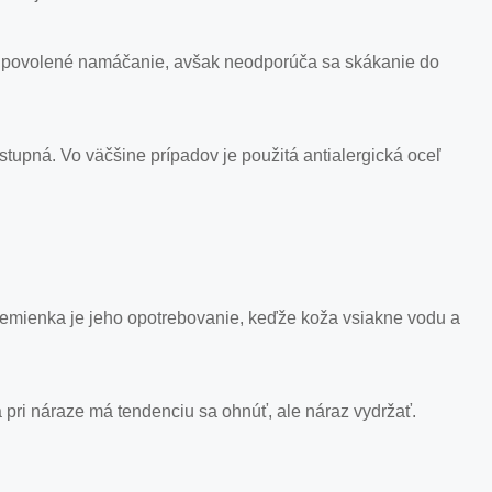
 je povolené namáčanie, avšak neodporúča sa skákanie do
ostupná. Vo väčšine prípadov je použitá antialergická oceľ
remienka je jeho opotrebovanie, keďže koža vsiakne vodu a
pri náraze má tendenciu sa ohnúť, ale náraz vydržať.