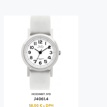
HODINKY JVD
J4061.4
58,00 €
s DPH