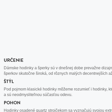
URČENIE
Dámske hodinky a šperky sú v dnešnej dobe prevažne dizajno
šperkov skutočne široká, od rôznych malých decentnejších a
ŠTÝL
Pod pojmom klasické hodinky môžeme rozumieť i hodinky, kto
a sú neodmysliteľnou súčasťou odevu.
POHON
Hodinky osadené quartz strojčekom sa vyznačujú svojou extr