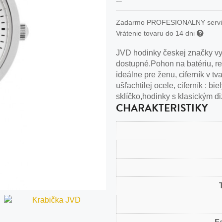
n
tilá oceľ, silikón,
Zadarmo PROFESIONALNY serv
Vrátenie tovaru do 14 dni
perla
JVD hodinky českej značky vy
vodná perla
dostupné.Pohon na batériu, r
tilá oceľ, silikón,
ideálne pre ženu, ciferník v 
ušľachtilej ocele, ciferník : b
sklíčko,hodinky s klasickým di
CHARAKTERISTIKY
lá oceľ
ilá oceľ
tilá oceľ
lá oceľ
ceľ / koža
eľ