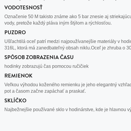
VODOTESNOSŤ
Označenie 50 M takisto známe ako 5 bar znesie aj striekajú
vody, pretože každý pláva iným štýlom a rýchlosťou.
PUZDRO
Ušľachtilá oceľ patrí medzi najpoužívanejšie materiály v hodi
316L, ktorá má zanedbateľný obsah niklu.Oceľ je zhruba o 30
SPÔSOB ZOBRAZENIA ČASU
hodinky zobrazujú čas pomocou ručičiek
REMIENOK
Veľkou výhodou koženého remienku je jeho elegantný vzhľad
pot a časom začne zapáchať a praskať.
SKLÍČKO
Najbežnejšie používané sklo v hodinárstve, kde je hlavnou v