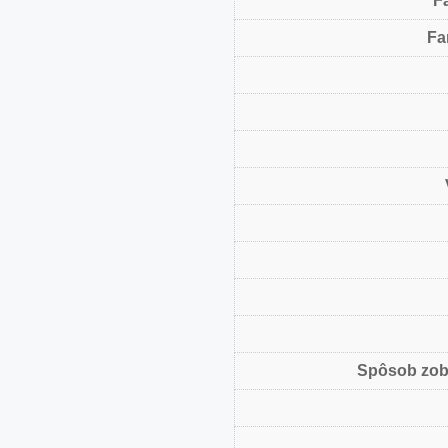
F
Fa
Spôsob zob