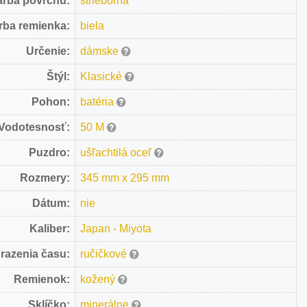
arba povrchu:
strieborná
rba remienka:
biela
Určenie:
dámske
Štýl:
Klasické
Pohon:
batéria
Vodotesnosť:
50 M
Puzdro:
ušľachtilá oceľ
Rozmery:
345 mm x 295 mm
Dátum:
nie
Kaliber:
Japan - Miyota
razenia času:
ručičkové
Remienok:
kožený
Sklíčko:
minerálne