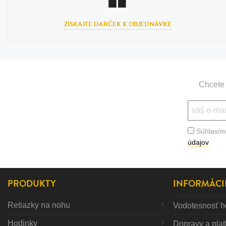
ZÍSKAJTE DARČEK K OBJEDNÁVKE
Chcete 
Súhlasím
údajov
PRODUKTY
INFORMÁCI
Retiazky na nohu
Vodotesnosť h
Hodinky
Dopravy a pla