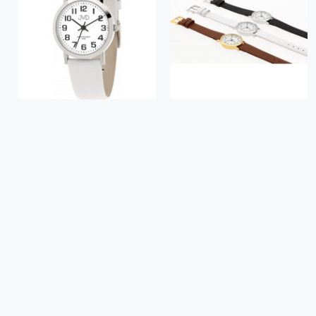
Bižutéria
Koža