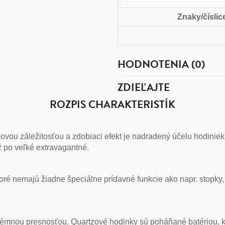
Znaky/číslice
HODNOTENIA (0)
ZDIEĽAJTE
ROZPIS CHARAKTERISTÍK
vou záležitosťou a zdobiaci efekt je nadradený účelu hodiniek
ž po veľké extravagantné.
ré nemajú žiadne špeciálne prídavné funkcie ako napr. stopky,
émnou presnosťou. Quartzové hodinky sú poháňané batériou, kt