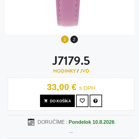
1
2
J7179.5
HODINKY
/
JVD
33,00 €
s DPH
DO KOŠÍKA
DORUČÍME :
Pondelok 10.8.2026
...