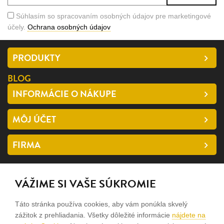
Súhlasím so spracovaním osobných údajov pre marketingové
účely.
Ochrana osobných údajov
PRODUKTY
BLOG
INFORMÁCIE O NÁKUPE
MÔJ ÚČET
FIRMA
SLEDUJTE NÁS
VÁŽIME SI VAŠE SÚKROMIE
facebook
Táto stránka používa cookies, aby vám ponúkla skvelý
instagram
zážitok z prehliadania. Všetky dôležité informácie
nájdete na