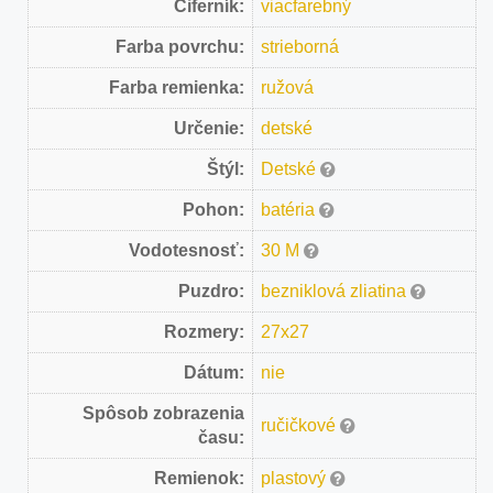
Ciferník:
viacfarebný
Farba povrchu:
strieborná
Farba remienka:
ružová
Určenie:
detské
Štýl:
Detské
Pohon:
batéria
Vodotesnosť:
30 M
Puzdro:
bezniklová zliatina
Rozmery:
27x27
Dátum:
nie
Spôsob zobrazenia
ručičkové
času:
Remienok:
plastový