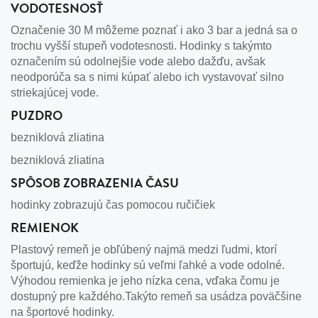
VODOTESNOSŤ
Označenie 30 M môžeme poznať i ako 3 bar a jedná sa o
trochu vyšší stupeň vodotesnosti. Hodinky s takýmto
označením sú odolnejšie vode alebo dažďu, avšak
neodporúča sa s nimi kúpať alebo ich vystavovať silno
striekajúcej vode.
PUZDRO
bezniklová zliatina
bezniklová zliatina
SPÔSOB ZOBRAZENIA ČASU
hodinky zobrazujú čas pomocou ručičiek
REMIENOK
Plastový remeň je obľúbený najmä medzi ľudmi, ktorí
športujú, keďže hodinky sú veľmi ľahké a vode odolné.
Výhodou remienka je jeho nízka cena, vďaka čomu je
dostupný pre každého.Takýto remeň sa usádza poväčšine
na športové hodinky.