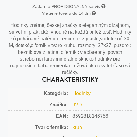
Zadarmo PROFESIONALNY servis
Vrátenie tovaru do 14 dni
Hodinky známej českej značky s elegantným dizajnom,
sú veľmi praktické, vhodné na každú príležitosť. Hodinky
sú poháňané batériou, remienok z plastu,vodotesné 30
M, detské,ciferník v tvare kruhu, rozmery: 27x27, puzdro :
bezniklová zliatina, ciferník : viacfarebný, povrch
striebornej farby,minerálne sklíčko,hodinky pre
najmenších, farba remienka: ružová,ukazovateľ času sú
ručičky.
CHARAKTERISTIKY
Kategória:
Hodinky
Značka:
JVD
EAN:
8592818146756
Tvar ciferníka:
kruh