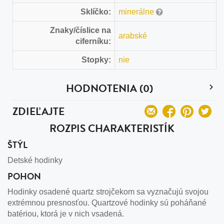
Sklíčko:
minerálne
Znaky/číslice na
arabské
ciferníku:
Stopky:
nie
HODNOTENIA (0)
ZDIEĽAJTE
ROZPIS CHARAKTERISTÍK
ŠTÝL
Detské hodinky
POHON
Hodinky osadené quartz strojčekom sa vyznačujú svojou
extrémnou presnosťou. Quartzové hodinky sú poháňané
batériou, ktorá je v nich vsadená.