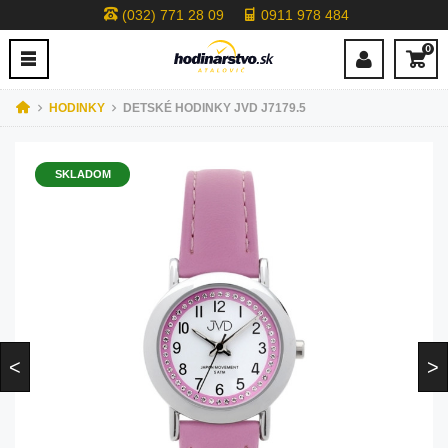
(032) 771 28 09
0911 978 484
0
HODINKY
DETSKÉ HODINKY JVD J7179.5
SKLADOM