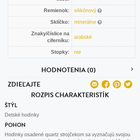
Remienok:
silikónový
Sklíčko:
minerálne
Znaky/číslice na
arabské
ciferníku:
Stopky:
nie
HODNOTENIA (0)
ZDIEĽAJTE
ROZPIS CHARAKTERISTÍK
ŠTÝL
Detské hodinky
POHON
Hodinky osadené quartz strojčekom sa vyznačujú svojou