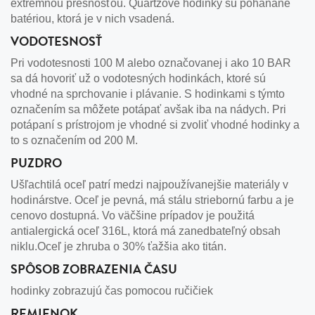
extrémnou presnosťou. Quartzové hodinky sú poháňané
batériou, ktorá je v nich vsadená.
VODOTESNOSŤ
Pri vodotesnosti 100 M alebo označovanej i ako 10 BAR
sa dá hovoriť už o vodotesných hodinkách, ktoré sú
vhodné na sprchovanie i plávanie. S hodinkami s týmto
označením sa môžete potápať avšak iba na nádych. Pri
potápaní s prístrojom je vhodné si zvoliť vhodné hodinky a
to s označením od 200 M.
PUZDRO
Ušľachtilá oceľ patrí medzi najpoužívanejšie materiály v
hodinárstve. Oceľ je pevná, má stálu striebornú farbu a je
cenovo dostupná. Vo väčšine prípadov je použitá
antialergická oceľ 316L, ktorá má zanedbateľný obsah
niklu.Oceľ je zhruba o 30% ťažšia ako titán.
SPÔSOB ZOBRAZENIA ČASU
hodinky zobrazujú čas pomocou ručičiek
REMIENOK