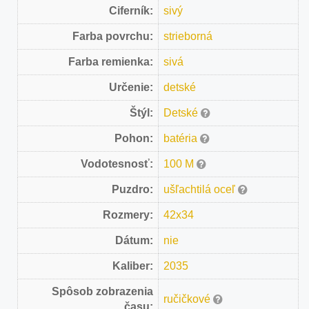
Ciferník:
sivý
Farba povrchu:
strieborná
Farba remienka:
sivá
Určenie:
detské
Štýl:
Detské
Pohon:
batéria
Vodotesnosť:
100 M
Puzdro:
ušľachtilá oceľ
Rozmery:
42x34
Dátum:
nie
Kaliber:
2035
Spôsob zobrazenia
ručičkové
času: