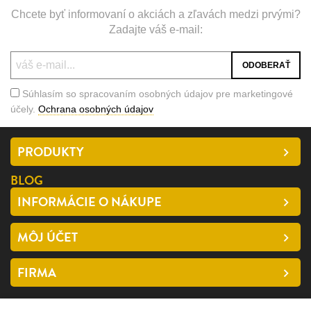
Chcete byť informovaní o akciách a zľavách medzi prvými?
Zadajte váš e-mail:
Súhlasím so spracovaním osobných údajov pre marketingové
účely.
Ochrana osobných údajov
PRODUKTY
BLOG
INFORMÁCIE O NÁKUPE
MÔJ ÚČET
FIRMA