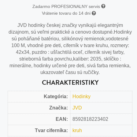
Zadarmo PROFESIONALNY servis
Vrátenie tovaru do 14 dni
JVD hodinky českej značky vynikajú elegantným
dizajnom, sú veľmi praktické a cenovo dostupné.Hodinky
sú poháňané batériou, silikónový remienok,vodotesné
100 M, vhodné pre deti, ciferník v tvare kruhu, rozmery:
42x34, puzdro : ušľachtilá oceľ, ciferník sivej farby,
strieborná farba povrchu,kaliber: 2035, sklíčko :
minerálne, hodinky určené pre deti, sivá farba remienka,
ukazovateľ času sú ručičky.
CHARAKTERISTIKY
Kategória:
Hodinky
Značka:
JVD
EAN:
8592818223402
Tvar ciferníka:
kruh