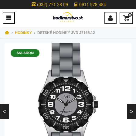
(032) 771 28 09
0911 978 484
0
HODINKY
DETSKÉ HODINKY JVD J7168.12
SKLADOM