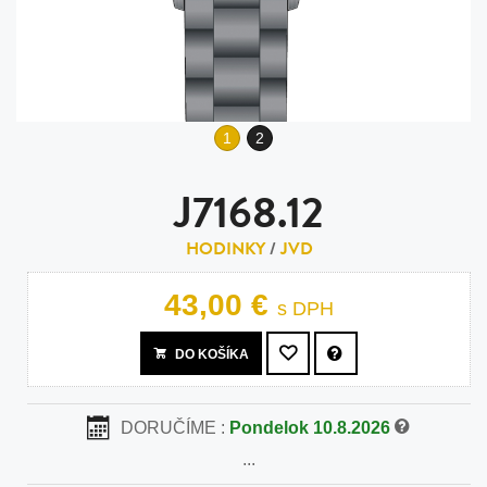
1
2
J7168.12
HODINKY
/
JVD
43,00 €
s DPH
DO KOŠÍKA
DORUČÍME :
Pondelok 10.8.2026
...