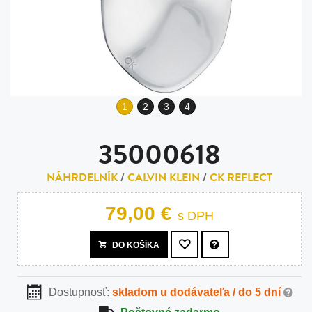
1
2
3
4
35000618
NÁHRDELNÍK
/
CALVIN KLEIN
/
CK REFLECT
79,00 €
s DPH
DO KOŠÍKA
Dostupnosť:
skladom u dodávateľa / do 5 dní