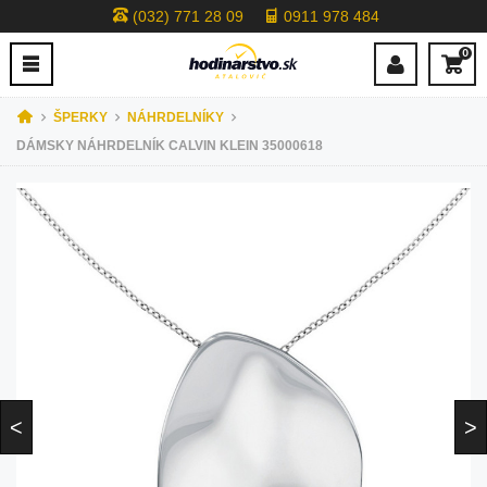
(032) 771 28 09
0911 978 484
0
ŠPERKY
NÁHRDELNÍKY
DÁMSKY NÁHRDELNÍK CALVIN KLEIN 35000618