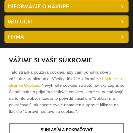
INFORMÁCIE O NÁKUPE
MÔJ ÚČET
FIRMA
SLEDUJTE NÁS
VÁŽIME SI VAŠE SÚKROMIE
facebook
Táto stránka používa cookies, aby vám ponúkla skvelý
instagram
zážitok z prehliadania. Všetky dôležité informácie
nájdete na
stránke Cookies
. Nevyhnuté cookies sú automaticky zapnuté.
Ak súhlasíte s prijatím všetkých cookies, ktoré sa nachádzajú
Sme rodinná firma a zameriavame sa na predaj hodiniek a
na tomto webe, môžete to potvrdiť tlačidlom “Súhlasím a
šperkov od roku 1994.
pokračovať", ak chcete svoje nastavenia upraviť kliknite na
tlačidlo “Upraviť nastavenia cookies".
Pozrite sa na naše ďaľšie web stránky.
SÚHLASÍM A POKRAČOVAŤ