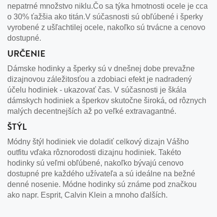
nepatrné množstvo niklu.Čo sa týka hmotnosti ocele je cca
o 30% ťažšia ako titán.V súčasnosti sú obľúbené i šperky
vyrobené z ušľachtilej ocele, nakoľko sú trvácne a cenovo
dostupné.
URČENIE
Dámske hodinky a šperky sú v dnešnej dobe prevažne
dizajnovou záležitosťou a zdobiaci efekt je nadradený
účelu hodiniek - ukazovať čas. V súčasnosti je škála
dámskych hodiniek a šperkov skutočne široká, od rôznych
malých decentnejších až po veľké extravagantné.
ŠTÝL
Módny štýl hodiniek vie doladiť celkový dizajn Vášho
outfitu vďaka rôznorodosti dizajnu hodiniek. Takéto
hodinky sú veľmi obľúbené, nakoľko bývajú cenovo
dostupné pre každého užívateľa a sú ideálne na bežné
denné nosenie. Módne hodinky sú známe pod značkou
ako napr. Esprit, Calvin Klein a mnoho ďalších.