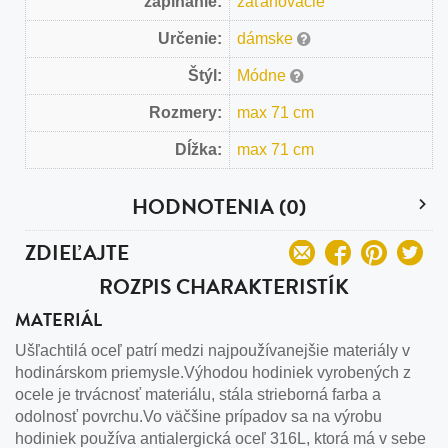
zapínanie:
zaťahovacie
Určenie:
dámske
Štýl:
Módne
Rozmery:
max 71 cm
Dĺžka:
max 71 cm
HODNOTENIA (0)
ZDIEĽAJTE
ROZPIS CHARAKTERISTÍK
MATERIÁL
Ušľachtilá oceľ patrí medzi najpoužívanejšie materiály v
hodinárskom priemysle.Výhodou hodiniek vyrobených z
ocele je trvácnosť materiálu, stála strieborná farba a
odolnosť povrchu.Vo väčšine prípadov sa na výrobu
hodiniek používa antialergická oceľ 316L, ktorá má v sebe