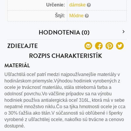
Určenie:
dámske
Štýl:
Módne
HODNOTENIA (0)
ZDIEĽAJTE
ROZPIS CHARAKTERISTÍK
MATERIÁL
Ušľachtilá oceľ patrí medzi najpoužívanejšie materiály v
hodinárskom priemysle.Výhodou hodiniek vyrobených z
ocele je trvácnosť materiálu, stála strieborná farba a
odolnosť povrchu.Vo väčšine prípadov sa na výrobu
hodiniek používa antialergická oceľ 316L, ktorá má v sebe
nepatrné množstvo niklu.Čo sa týka hmotnosti ocele je cca
o 30% ťažšia ako titán.V súčasnosti sú obľúbené i šperky
vyrobené z ušľachtilej ocele, nakoľko sú trvácne a cenovo
dostupné.