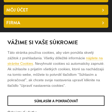
MÔJ ÚČET
FIRMA
SLEDUJTE NÁS
VÁŽIME SI VAŠE SÚKROMIE
facebook
Táto stránka používa cookies, aby vám ponúkla skvelý
instagram
zážitok z prehliadania. Všetky dôležité informácie
nájdete na
stránke Cookies
. Nevyhnuté cookies sú automaticky zapnuté.
Ak súhlasíte s prijatím všetkých cookies, ktoré sa nachádzajú
Sme rodinná firma a zameriavame sa na predaj hodiniek a
na tomto webe, môžete to potvrdiť tlačidlom “Súhlasím a
šperkov od roku 1994.
pokračovať", ak chcete svoje nastavenia upraviť kliknite na
tlačidlo “Upraviť nastavenia cookies".
Pozrite sa na naše ďaľšie web stránky.
SÚHLASÍM A POKRAČOVAŤ
© 2026
Tvorba e-shopov
od
Blueweb s.r.o.