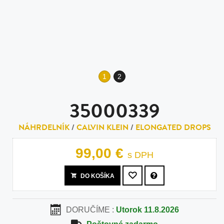
1
2
35000339
NÁHRDELNÍK
/
CALVIN KLEIN
/
ELONGATED DROPS
99,00 €
s DPH
DO KOŠÍKA
DORUČÍME :
Utorok 11.8.2026