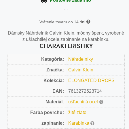
Poštovné zadarmo
...
Vrátenie tovaru do 14 dni
Dámsky Náhrdelník Calvin Klein, módny šperk, vyrobené
z ušľachtilej ocele,zapínanie na karabínku.
CHARAKTERISTIKY
Kategória:
Náhrdelníky
Značka:
Calvin Klein
Kolekcia:
ELONGATED DROPS
EAN:
7613272523714
Materiál:
ušľachtilá oceľ
Farba povrchu:
žlté zlato
zapínanie:
Karabínka