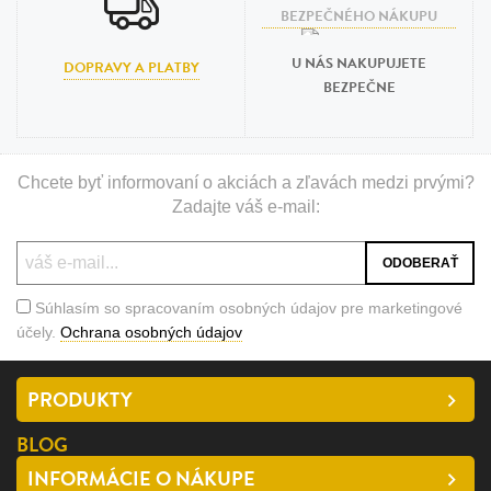
U NÁS NAKUPUJETE
DOPRAVY A PLATBY
BEZPEČNE
Chcete byť informovaní o akciách a zľavách medzi prvými?
Zadajte váš e-mail:
Súhlasím so spracovaním osobných údajov pre marketingové
účely.
Ochrana osobných údajov
PRODUKTY
BLOG
INFORMÁCIE O NÁKUPE