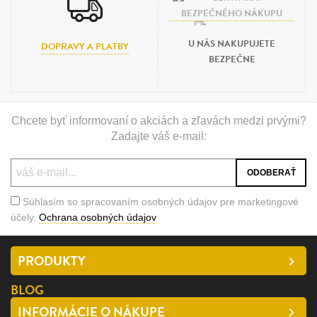
U NÁS NAKUPUJETE
DOPRAVY A PLATBY
BEZPEČNE
Chcete byť informovaní o akciách a zľavách medzi prvými?
Zadajte váš e-mail:
Súhlasím so spracovaním osobných údajov pre marketingové
účely.
Ochrana osobných údajov
PRODUKTY
BLOG
INFORMÁCIE O NÁKUPE