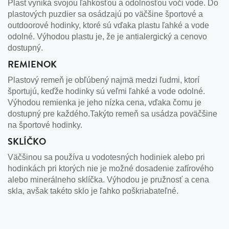
Plast vyniká svojou ľahkosťou a odolnosťou voči vode. Do
plastových puzdier sa osádzajú po väčšine športové a
outdoorové hodinky, ktoré sú vďaka plastu ľahké a vode
odolné. Výhodou plastu je, že je antialergický a cenovo
dostupný.
REMIENOK
Plastový remeň je obľúbený najmä medzi ľudmi, ktorí
športujú, keďže hodinky sú veľmi ľahké a vode odolné.
Výhodou remienka je jeho nízka cena, vďaka čomu je
dostupný pre každého.Takýto remeň sa usádza poväčšine
na športové hodinky.
SKLÍČKO
Väčšinou sa používa u vodotesných hodiniek alebo pri
hodinkách pri ktorých nie je možné dosadenie zafírového
alebo minerálneho sklíčka. Výhodou je pružnosť a cena
skla, avšak takéto sklo je ľahko poškriabateľné.