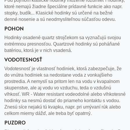
Pod pojmom klasické hodinky môžeme rozumieť i hodinky,
ktoré nemajú žiadne špeciálne prídavné funkcie ako napr.
stopky, budík... Klasické hodinky sú určené na bežné
denné nosenie a sú neodmysliteľnou súčasťou odevu.
POHON
Hodinky osadené quartz strojčekom sa vyznačujú svojou
extrémnou presnosťou. Quartzové hodinky sú poháňané
batériou, ktorá je v nich vsadená.
VODOTESNOSŤ
Vodotesnosť je vlastnosť hodiniek, ktorá zabezpečuje, že
do vnútra hodiniek sa nedostane voda z vonkajšieho
prostredia. A nemyslí sa pritom len na vodu v kvapalnom
skupenstve, ale aj vodu vo vzduchu, teda o vzdušnú
vlhkosť. WR - Water resistant vodeodolné alebo vlhkotesné
hodinky sa nesmú dostať do priameho kontaktu s vodou.
Znesú síce nejakú tú kvapku, napr. pri umývaní rúk alebo
celkom mierny dážď, ale treba byť opatrný.
PUZDRO