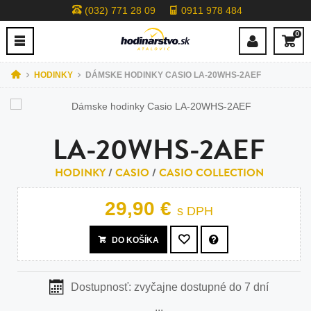
(032) 771 28 09
0911 978 484
0
HODINKY
DÁMSKE HODINKY CASIO LA-20WHS-2AEF
LA-20WHS-2AEF
HODINKY
/
CASIO
/
CASIO COLLECTION
29,90 €
s DPH
DO KOŠÍKA
Dostupnosť:
zvyčajne dostupné do 7 dní
...