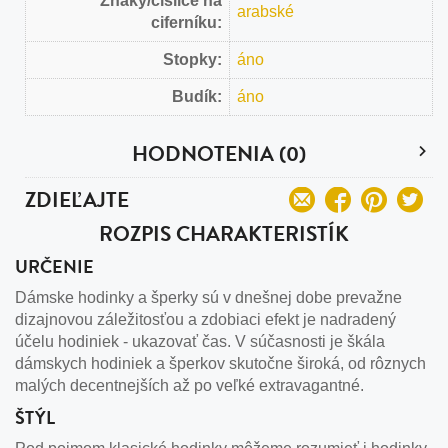
Znaky/číslice na
arabské
ciferníku:
Stopky:
áno
Budík:
áno
HODNOTENIA (0)
ZDIEĽAJTE
ROZPIS CHARAKTERISTÍK
URČENIE
Dámske hodinky a šperky sú v dnešnej dobe prevažne
dizajnovou záležitosťou a zdobiaci efekt je nadradený
účelu hodiniek - ukazovať čas. V súčasnosti je škála
dámskych hodiniek a šperkov skutočne široká, od rôznych
malých decentnejších až po veľké extravagantné.
ŠTÝL