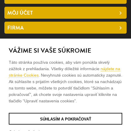
MÔJ ÚČET
FIRMA
SLEDUJTE NÁS
VÁŽIME SI VAŠE SÚKROMIE
facebook
Táto stránka používa cookies, aby vám ponúkla skvelý
instagram
zážitok z prehliadania. Všetky dôležité informácie
nájdete na
stránke Cookies
. Nevyhnuté cookies sú automaticky zapnuté.
Ak súhlasíte s prijatím všetkých cookies, ktoré sa nachádzajú
Sme rodinná firma a zameriavame sa na predaj hodiniek a
na tomto webe, môžete to potvrdiť tlačidlom “Súhlasím a
šperkov od roku 1994.
pokračovať", ak chcete svoje nastavenia upraviť kliknite na
tlačidlo “Upraviť nastavenia cookies".
Pozrite sa na naše ďaľšie web stránky.
SÚHLASÍM A POKRAČOVAŤ