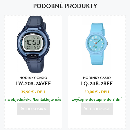
PODOBNÉ PRODUKTY
HODINKY CASIO
HODINKY CASIO
LW-203-2AVEF
LQ-24B-2BEF
39,90 €
s DPH
30,00 €
s DPH
na objednávku /kontaktujte nás
zvyčajne dostupné do 7 dní
pre termín dodania/
DO KOŠÍKA
DO KOŠÍKA