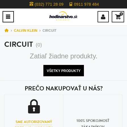
(032) 771 28 09
0911 978 484
0
CALVIN KLEIN
CIRCUIT
CIRCUIT
(0)
Zatiaľ žiadne produkty.
VŠETKY PRODUKTY
PREČO NAKUPOVAŤ U NÁS?
100% SPOKOJNOSŤ
SME AUTORIZOVANÝ