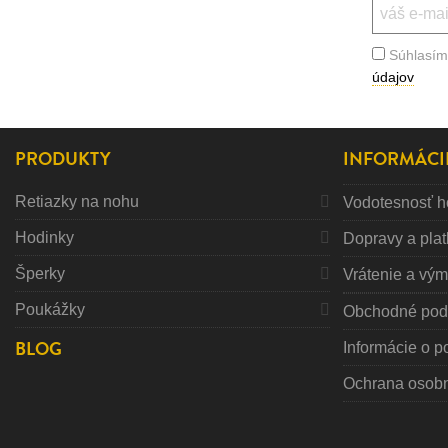
Súhlasím
údajov
PRODUKTY
INFORMÁCI
Retiazky na nohu
Vodotesnosť h
Hodinky
Dopravy a pla
Šperky
Vrátenie a vý
Poukážky
Obchodné pod
BLOG
Informácie o p
Ochrana osob