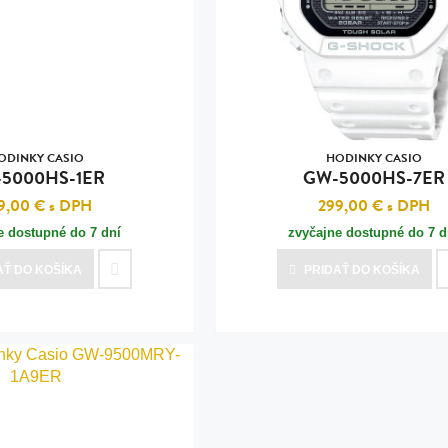
n
tilá oceľ, silikón,
perla
vodná perla
tilá oceľ, silikón,
ODINKY CASIO
HODINKY CASIO
5000HS-1ER
GW-5000HS-7ER
9,00 €
s DPH
299,00 €
s DPH
e dostupné do 7 dní
zvyčajne dostupné do 7 d
lá oceľ
AŤ
DO KOŠÍKA
PRIDAŤ
DO KOŠÍKA
ilá oceľ
tilá oceľ
lá oceľ
ceľ / koža
eľ