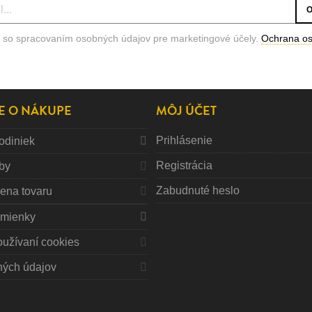
 so spracovaním osobných údajov pre marketingové účely.
Ochrana o
E O NÁKUPE
MÔJ ÚČET
Prihlásenie
odiniek
Registrácia
tby
Zabudnuté heslo
mena tovaru
mienky
oužívaní cookies
ných údajov