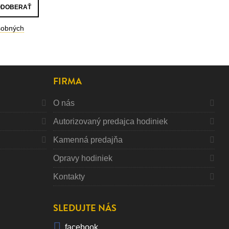
sobných
FIRMA
O nás
Autorizovaný predajca hodiniek
Kamenná predajňa
Opravy hodiniek
Kontakty
SLEDUJTE NÁS
facebook