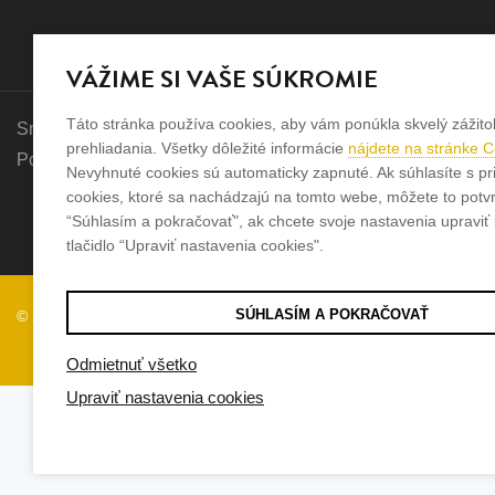
VÁŽIME SI VAŠE SÚKROMIE
Táto stránka používa cookies, aby vám ponúkla skvelý zážito
Sme rodinná firma a zameriavame sa na predaj hodiniek a šp
prehliadania. Všetky dôležité informácie
nájdete na stránke 
Pozrite sa na naše ďaľšie web stránky.
Nevyhnuté cookies sú automaticky zapnuté. Ak súhlasíte s pr
cookies, ktoré sa nachádzajú na tomto webe, môžete to potvrd
“Súhlasím a pokračovať", ak chcete svoje nastavenia upraviť k
tlačidlo “Upraviť nastavenia cookies".
SÚHLASÍM A POKRAČOVAŤ
© 2026
Tvorba e-shopov
od
Blueweb s.r.o.
Odmietnuť všetko
Upraviť nastavenia cookies