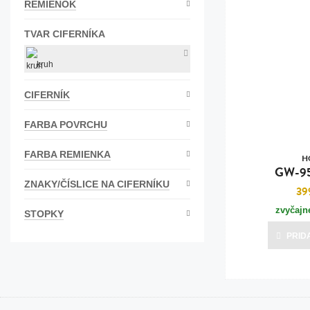
REMIENOK
Bižutéria
TVAR CIFERNÍKA
Koža
kruh
CIFERNÍK
FARBA POVRCHU
FARBA REMIENKA
H
GW-9
ZNAKY/ČÍSLICE NA CIFERNÍKU
39
zvyčajn
STOPKY
PRID