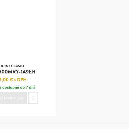
ODINKY CASIO
500MRY-1A9ER
9,00 €
s DPH
e dostupné do 7 dní
AŤ
DO KOŠÍKA