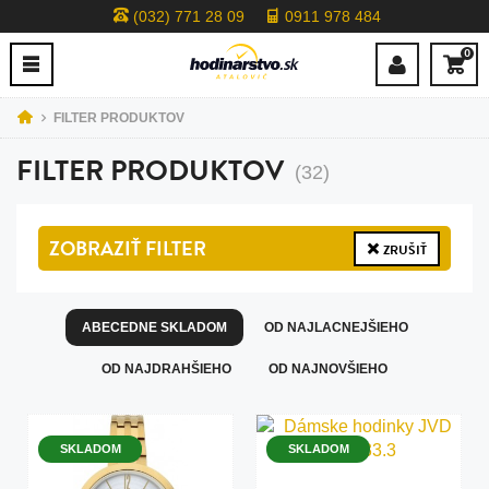
(032) 771 28 09
0911 978 484
0
FILTER PRODUKTOV
FILTER PRODUKTOV
(32)
ZOBRAZIŤ
FILTER
ZRUŠIŤ
ABECEDNE SKLADOM
OD NAJLACNEJŠIEHO
OD NAJDRAHŠIEHO
OD NAJNOVŠIEHO
SKLADOM
SKLADOM