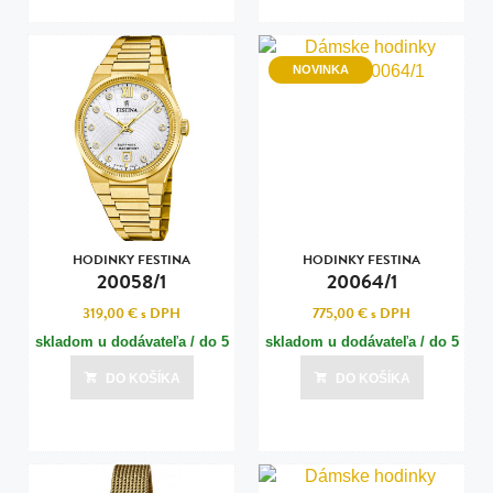
NOVINKA
HODINKY FESTINA
HODINKY FESTINA
20058/1
20064/1
319,00 €
s DPH
775,00 €
s DPH
skladom u dodávateľa / do 5
skladom u dodávateľa / do 5
dní
dní
DO KOŠÍKA
DO KOŠÍKA
Posledná aktualizácia dnes o 14:00
Posledná aktualizácia dnes o 14:00