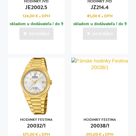
HODINKY JVD
HODINKY JVD
JE2002.5
JZ214.4
124,00 €
s DPH
85,00 €
s DPH
skladom u dodávateľa / do 9
skladom u dodávateľa / do 9
dní
dní
DO KOŠÍKA
DO KOŠÍKA
Posledná aktualizácia dnes o 14:00
Posledná aktualizácia dnes o 14:00
HODINKY FESTINA
HODINKY FESTINA
20032/1
20038/1
675,00 €
s DPH
295,00 €
s DPH