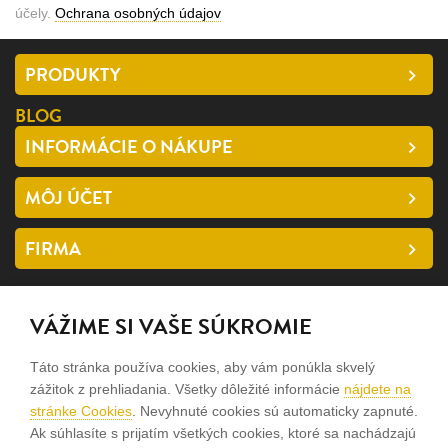
účely.
Ochrana osobných údajov
PRODUKTY
BLOG
INFORMÁCIE O NÁKUPE
MÔJ ÚČET
FIRMA
SLEDUJTE NÁS
VÁŽIME SI VAŠE SÚKROMIE
facebook
Táto stránka používa cookies, aby vám ponúkla skvelý
instagram
zážitok z prehliadania. Všetky dôležité informácie
nájdete na
stránke Cookies
. Nevyhnuté cookies sú automaticky zapnuté.
Ak súhlasíte s prijatím všetkých cookies, ktoré sa nachádzajú