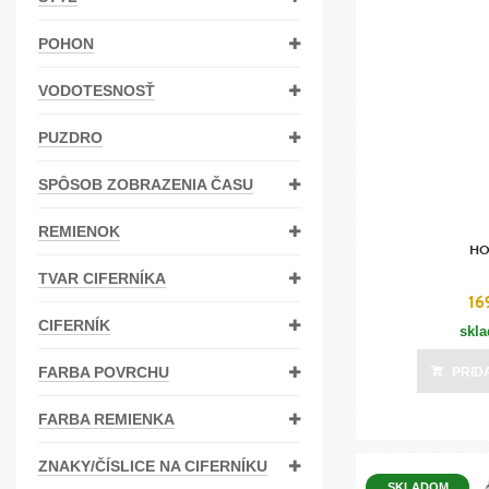
Bižutéria
POHON
Koža
VODOTESNOSŤ
PUZDRO
SPÔSOB ZOBRAZENIA ČASU
REMIENOK
HO
TVAR CIFERNÍKA
16
CIFERNÍK
skl
FARBA POVRCHU
PRID
FARBA REMIENKA
ZNAKY/ČÍSLICE NA CIFERNÍKU
SKLADOM