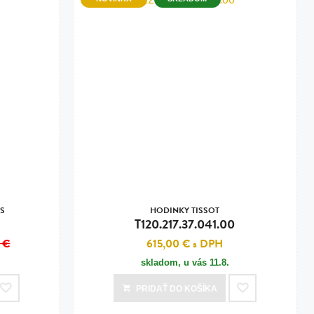
NS
HODINKY TISSOT
T120.217.37.041.00
 €
615,00 €
s DPH
skladom, u vás
11.8.
PRIDAŤ
DO KOŠÍKA