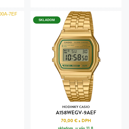
SKLADOM
HODINKY CASIO
A158WEGV-9AEF
70,00 €
s DPH
skladom, u vás
11.8.