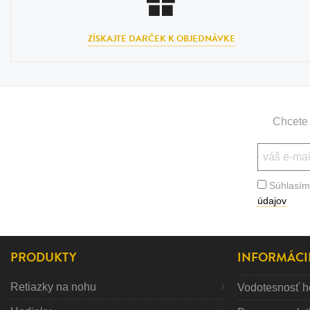
ZÍSKAJTE DARČEK K OBJEDNÁVKE
Chcete 
Súhlasím
údajov
PRODUKTY
INFORMÁCI
Retiazky na nohu
Vodotesnosť h