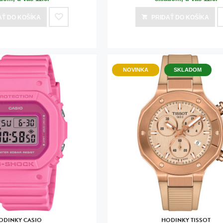
AŤ
DO KOŠÍKA
PRIDAŤ
DO KOŠÍKA
NOVINKA
SKLADOM
ODINKY CASIO
HODINKY TISSOT