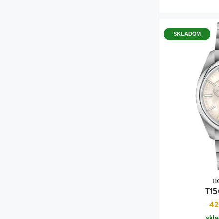
SKLADOM
H
T15
42
skl