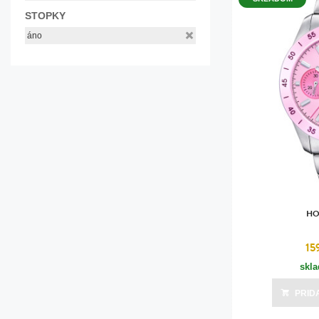
STOPKY
áno
HO
15
skl
PRID