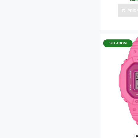
PRID
SKLADOM
H