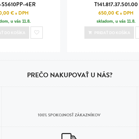
S5610PP-4ER
T141.817.37.501.00
0,00 €
s DPH
650,00 €
s DPH
adom, u vás
11.8.
skladom, u vás
11.8.
AŤ
DO KOŠÍKA
PRIDAŤ
DO KOŠÍKA
PREČO NAKUPOVAŤ U NÁS?
100% SPOKOJNOSŤ ZÁKAZNÍKOV