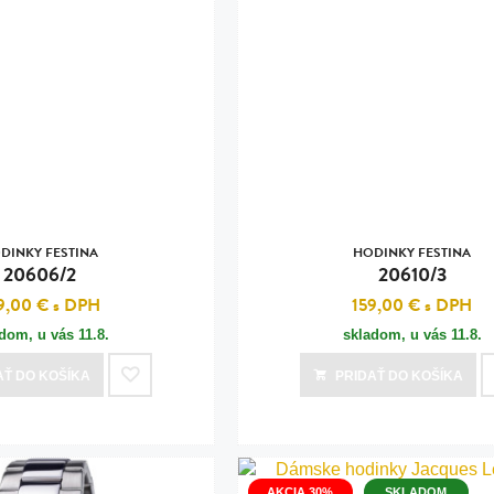
DINKY FESTINA
HODINKY FESTINA
20606/2
20610/3
9,00 €
s DPH
159,00 €
s DPH
adom, u vás
11.8.
skladom, u vás
11.8.
AŤ
DO KOŠÍKA
PRIDAŤ
DO KOŠÍKA
AKCIA 30%
SKLADOM