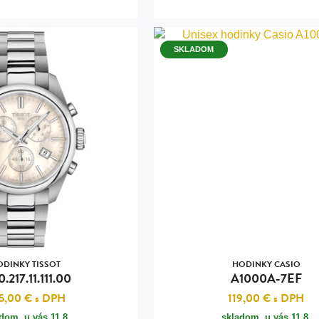
SKLADOM
ODINKY TISSOT
HODINKY CASIO
0.217.11.111.00
A1000A-7EF
5,00 €
s DPH
119,00 €
s DPH
adom, u vás
11.8.
skladom, u vás
11.8.