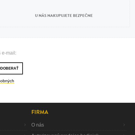
U NÁS NAKUPUJETE BEZPEČNE
 e-mail:
sobných
FIRMA
O nás