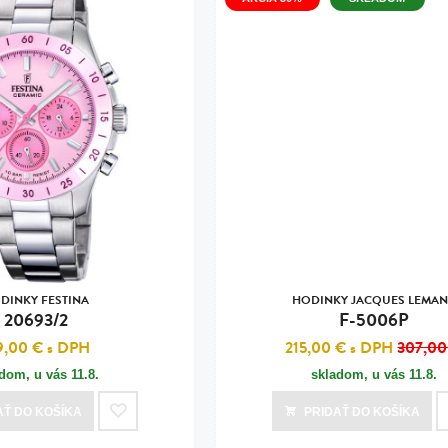
DINKY FESTINA
HODINKY JACQUES LEMA
20693/2
F-5006P
9,00 €
s DPH
215,00 €
s DPH
307,00
adom, u vás
11.8.
skladom, u vás
11.8.
AŤ
DO KOŠÍKA
PRIDAŤ
DO KOŠÍKA