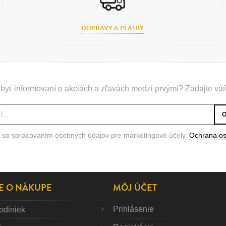
DOPRAVY A PLATBY
byť informovaní o akciách a zľavách medzi prvými? Zadajte váš
 so spracovaním osobných údajov pre marketingové účely.
Ochrana o
E O NÁKUPE
MÔJ ÚČET
Prihlásenie
odiniek