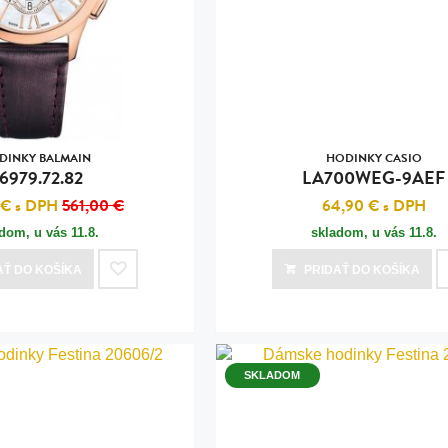
n
tilá oceľ, silikón,
perla
vodná perla
tilá oceľ, silikón,
DINKY BALMAIN
HODINKY CASIO
6979.72.82
LA700WEG-9AEF
 €
s DPH
561,00 €
64,90 €
s DPH
adom, u vás
11.8.
skladom, u vás
11.8.
lá oceľ
AŤ
DO KOŠÍKA
PRIDAŤ
DO KOŠÍKA
ilá oceľ
tilá oceľ
lá oceľ
SKLADOM
ceľ / koža
eľ