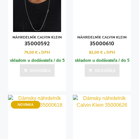
NÁHRDELNÍK CALVIN KLEIN
NÁHRDELNÍK CALVIN KLEIN
35000592
35000610
79,00 €
s DPH
82,00 €
s DPH
skladom u dodávateľa / do 5
skladom u dodávateľa / do 5
dní
dní
DO KOŠÍKA
DO KOŠÍKA
Posledná aktualizácia dnes o 14:00
Posledná aktualizácia dnes o 14:00
NOVINKA