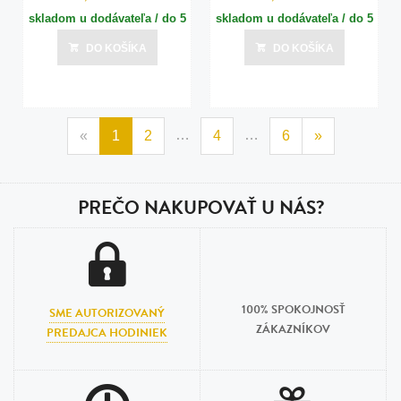
skladom u dodávateľa / do 5
skladom u dodávateľa / do 5
dní
dní
DO KOŠÍKA
DO KOŠÍKA
Posledná aktualizácia dnes o 14:00
Posledná aktualizácia dnes o 14:00
…
…
«
1
2
4
6
»
PREČO NAKUPOVAŤ U NÁS?
100% SPOKOJNOSŤ
SME AUTORIZOVANÝ
ZÁKAZNÍKOV
PREDAJCA HODINIEK