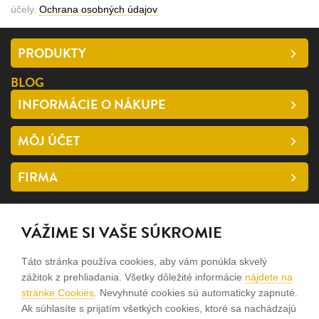
účely.
Ochrana osobných údajov
PRODUKTY
BLOG
INFORMÁCIE O NÁKUPE
MÔJ ÚČET
FIRMA
SLEDUJTE NÁS
VÁŽIME SI VAŠE SÚKROMIE
facebook
Táto stránka používa cookies, aby vám ponúkla skvelý
instagram
zážitok z prehliadania. Všetky dôležité informácie
nájdete na
stránke Cookies
. Nevyhnuté cookies sú automaticky zapnuté.
Ak súhlasíte s prijatím všetkých cookies, ktoré sa nachádzajú