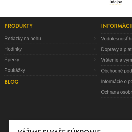
údajov
PRODUKTY
INFORMÁCI
Retiazky na nohu
Vodotesnosť h
Hodinky
Dopravy a pla
Šperky
Vrátenie a vý
Poukážky
Obchodné pod
BLOG
Informácie o p
Ochrana osob