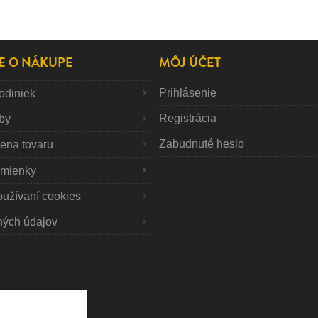
E O NÁKUPE
MÔJ ÚČET
Prihlásenie
odiniek
Registrácia
tby
Zabudnuté heslo
mena tovaru
mienky
oužívaní cookies
ných údajov