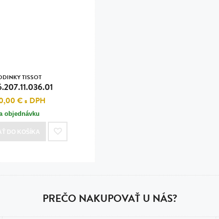
n
tilá oceľ, silikón,
perla
vodná perla
tilá oceľ, silikón,
ODINKY TISSOT
.207.11.036.01
0,00 €
s DPH
a objednávku
lá oceľ
AŤ
DO KOŠÍKA
ilá oceľ
tilá oceľ
lá oceľ
ceľ / koža
PREČO NAKUPOVAŤ U NÁS?
eľ