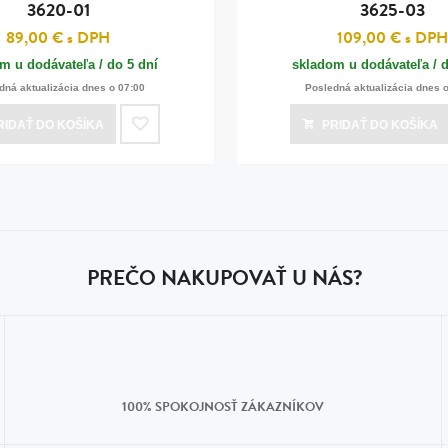
3620-01
3625-03
89,00 €
s DPH
109,00 €
s DPH
m u dodávateľa / do 5 dní
skladom u dodávateľa / d
dná aktualizácia dnes o 07:00
Posledná aktualizácia dnes 
RIDAŤ
DO KOŠÍKA
PRIDAŤ
DO KOŠÍKA
PREČO NAKUPOVAŤ U NÁS?
100% SPOKOJNOSŤ ZÁKAZNÍKOV