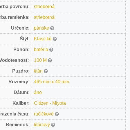
arba povrchu:
strieborná
rba remienka:
strieborná
Určenie:
pánske
Štýl:
Klasické
Pohon:
batéria
Vodotesnosť:
100 M
Puzdro:
titán
Rozmery:
465 mm x 40 mm
Dátum:
áno
Kaliber:
Citizen - Miyota
razenia času:
ručičkové
Remienok:
titánový