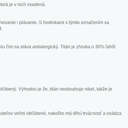
orá je v nich vsadená.
hovanie i plávanie. S hodinkami s týmto označením sa
M.
lu čím sa stáva antialergický. Titán je zhruba o 30% ľahší
 obľúbený. Výhodou je že, titán neobsahuje nikel, takže je
ívateľov veľmi obľúbené, nakoľko má dlhú trvácnosť a osádza