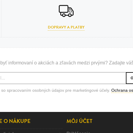
DOPRAVY A PLATBY
byť informovaní o akciách a zľavách medzi prvými? Zadajte váš
 so spracovaním osobných údajov pre marketingové účely.
Ochrana o
E O NÁKUPE
MÔJ ÚČET