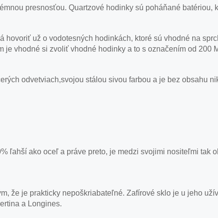
émnou presnosťou. Quartzové hodinky sú poháňané batériou, kt
á hovoriť už o vodotesných hodinkách, ktoré sú vhodné na sprc
om je vhodné si zvoliť vhodné hodinky a to s označením od 200 
erých odvetviach,svojou stálou sivou farbou a je bez obsahu nik
 30% ľahší ako oceľ a práve preto, je medzi svojimi nositeľmi tak
, že je prakticky nepoškriabateľné. Zafírové sklo je u jeho už
ertina a Longines.