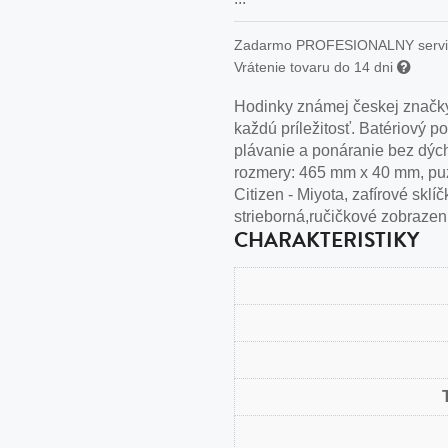
n
tilá oceľ, silikón,
Zadarmo PROFESIONALNY serv
Vrátenie tovaru do 14 dni
perla
Hodinky známej českej značky
vodná perla
každú príležitosť. Batériový 
tilá oceľ, silikón,
plávanie a ponáranie bez dýcha
rozmery: 465 mm x 40 mm, puzdro
Citizen - Miyota, zafírové skl
strieborná,ručičkové zobrazen
CHARAKTERISTIKY
lá oceľ
ilá oceľ
tilá oceľ
lá oceľ
ceľ / koža
eľ