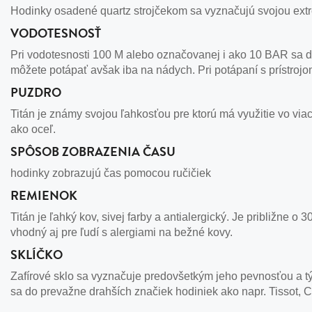
Hodinky osadené quartz strojčekom sa vyznačujú svojou extr
VODOTESNOSŤ
Pri vodotesnosti 100 M alebo označovanej i ako 10 BAR sa d
môžete potápať avšak iba na nádych. Pri potápaní s prístroj
PUZDRO
Titán je známy svojou ľahkosťou pre ktorú má využitie vo viac
ako oceľ.
SPÔSOB ZOBRAZENIA ČASU
hodinky zobrazujú čas pomocou ručičiek
REMIENOK
Titán je ľahký kov, sivej farby a antialergický. Je približne o
vhodný aj pre ľudí s alergiami na bežné kovy.
SKLÍČKO
Zafírové sklo sa vyznačuje predovšetkým jeho pevnosťou a tým
sa do prevažne drahších značiek hodiniek ako napr. Tissot, C