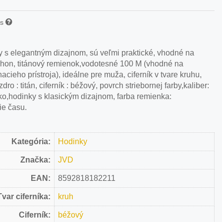
is
 s elegantným dizajnom, sú veľmi praktické, vhodné na
pohon, titánový remienok,vodotesné 100 M (vhodné na
cieho prístroja), ideálne pre muža, ciferník v tvare kruhu,
 : titán, ciferník : béžový, povrch striebornej farby,kaliber:
íčko,hodinky s klasickým dizajnom, farba remienka:
ie času.
Kategória:
Hodinky
Značka:
JVD
EAN:
8592818182211
Tvar ciferníka:
kruh
Ciferník:
béžový