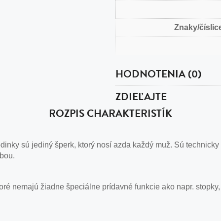
Znaky/číslice
HODNOTENIA (0)
ZDIEĽAJTE
ROZPIS CHARAKTERISTÍK
nky sú jediný šperk, ktorý nosí azda každý muž. Sú technicky
obou.
ré nemajú žiadne špeciálne prídavné funkcie ako napr. stopky,