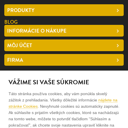
PRODUKTY
BLOG
INFORMÁCIE O NÁKUPE
MÔJ ÚČET
FIRMA
SLEDUJTE NÁS
VÁŽIME SI VAŠE SÚKROMIE
facebook
Táto stránka používa cookies, aby vám ponúkla skvelý
instagram
zážitok z prehliadania. Všetky dôležité informácie
nájdete na
stránke Cookies
. Nevyhnuté cookies sú automaticky zapnuté.
Ak súhlasíte s prijatím všetkých cookies, ktoré sa nachádzajú
Sme rodinná firma a zameriavame sa na predaj hodiniek a
na tomto webe, môžete to potvrdiť tlačidlom “Súhlasím a
šperkov od roku 1994.
pokračovať", ak chcete svoje nastavenia upraviť kliknite na