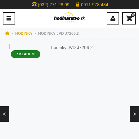
(032) 771 28 09
0911 978 484
0
HODINKY
HODINKY JVD J7206.2
SKLADOM