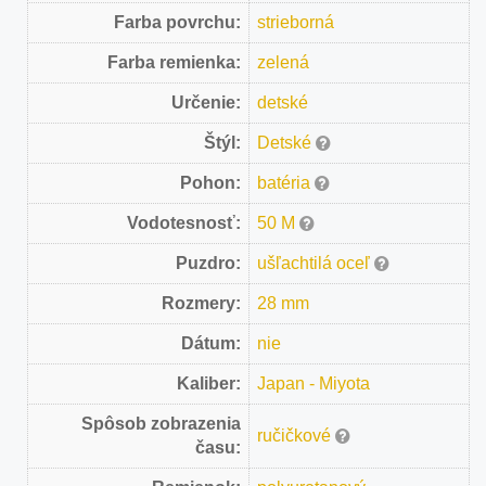
Farba povrchu:
strieborná
Farba remienka:
zelená
Určenie:
detské
Štýl:
Detské
Pohon:
batéria
Vodotesnosť:
50 M
Puzdro:
ušľachtilá oceľ
Rozmery:
28 mm
Dátum:
nie
Kaliber:
Japan - Miyota
Spôsob zobrazenia
ručičkové
času: