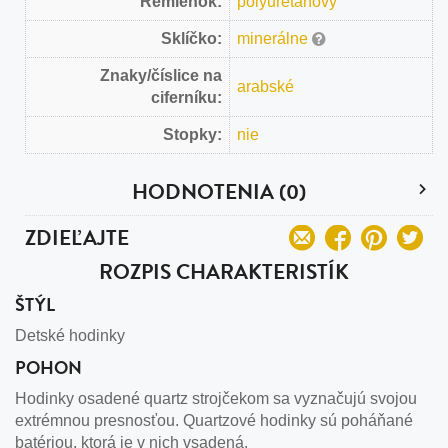
Remienok:
polyuretanový
Sklíčko:
minerálne
Znaky/číslice na
arabské
ciferníku:
Stopky:
nie
HODNOTENIA (0)
ZDIEĽAJTE
ROZPIS CHARAKTERISTÍK
ŠTÝL
Detské hodinky
POHON
Hodinky osadené quartz strojčekom sa vyznačujú svojou
extrémnou presnosťou. Quartzové hodinky sú poháňané
batériou, ktorá je v nich vsadená.