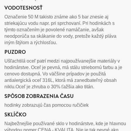
VODOTESNOSŤ
Označenie 50 M takisto známe ako 5 bar znesie aj
striekajúcu vodu napr. pri sprchovaní. Pri hodinkách s
týmto označením je povolené namáčanie, avšak
neodporúča sa skákanie do vody, pretože každý pláva
iným štýlom a rýchlosťou.
PUZDRO
Ušľachtilá oceľ patrí medzi najpoužívanejšie materiály v
hodinárstve. Oceľ je pevná, má stálu striebornú farbu a je
cenovo dostupná. Vo väčšine prípadov je použitá
antialergická oceľ 316L, ktorá má zanedbateľný obsah
niklu.Oceľ je zhruba o 30% ťažšia ako titán.
SPÔSOB ZOBRAZENIA ČASU
hodinky zobrazujú čas pomocou ručičiek
SKLÍČKO
Najbežnejšie používané sklo v hodinárstve, kde je hlavnou
výhodou pomer CENA - KVALITA. Nie je tak pevné ako