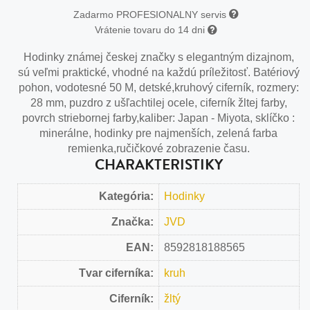
Zadarmo PROFESIONALNY servis
Vrátenie tovaru do 14 dni
Hodinky známej českej značky s elegantným dizajnom,
sú veľmi praktické, vhodné na každú príležitosť. Batériový
pohon, vodotesné 50 M, detské,kruhový ciferník, rozmery:
28 mm, puzdro z ušľachtilej ocele, ciferník žltej farby,
povrch striebornej farby,kaliber: Japan - Miyota, sklíčko :
minerálne, hodinky pre najmenších, zelená farba
remienka,ručičkové zobrazenie času.
CHARAKTERISTIKY
Kategória:
Hodinky
Značka:
JVD
EAN:
8592818188565
Tvar ciferníka:
kruh
Ciferník:
žltý