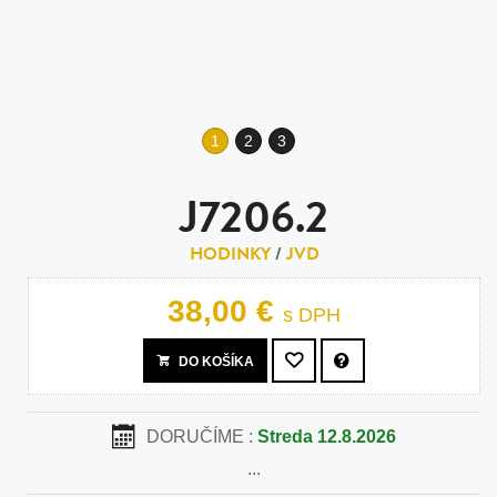
1
2
3
J7206.2
HODINKY
/
JVD
38,00 €
s DPH
DO KOŠÍKA
DORUČÍME :
Streda 12.8.2026
...