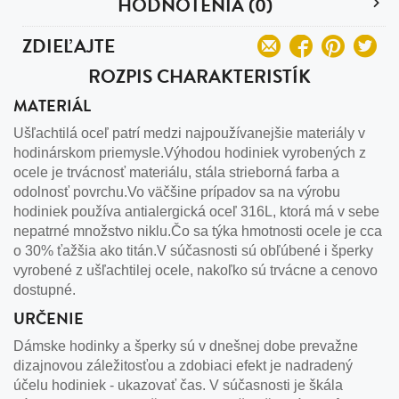
HODNOTENIA (0)
ZDIEĽAJTE
ROZPIS CHARAKTERISTÍK
MATERIÁL
Ušľachtilá oceľ patrí medzi najpoužívanejšie materiály v
hodinárskom priemysle.Výhodou hodiniek vyrobených z
ocele je trvácnosť materiálu, stála strieborná farba a
odolnosť povrchu.Vo väčšine prípadov sa na výrobu
hodiniek používa antialergická oceľ 316L, ktorá má v sebe
nepatrné množstvo niklu.Čo sa týka hmotnosti ocele je cca
o 30% ťažšia ako titán.V súčasnosti sú obľúbené i šperky
vyrobené z ušľachtilej ocele, nakoľko sú trvácne a cenovo
dostupné.
URČENIE
Dámske hodinky a šperky sú v dnešnej dobe prevažne
dizajnovou záležitosťou a zdobiaci efekt je nadradený
účelu hodiniek - ukazovať čas. V súčasnosti je škála