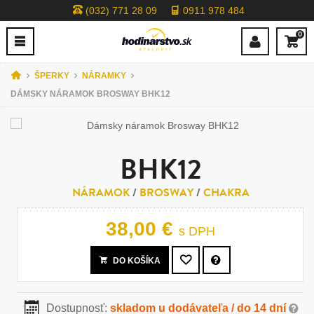
(032) 771 28 09
0911 978 484
0
ŠPERKY
NÁRAMKY
DÁMSKY NÁRAMOK BROSWAY BHK12
BHK12
NÁRAMOK
/
BROSWAY
/
CHAKRA
38,00 €
s DPH
DO KOŠÍKA
Dostupnosť:
skladom u dodávateľa / do 14 dní