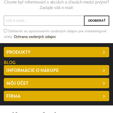
Chcete byť informovaní o akciách a zľavách medzi prvými?
Zadajte váš e-mail:
Súhlasím so spracovaním osobných údajov pre marketingové
účely.
Ochrana osobných údajov
PRODUKTY
BLOG
INFORMÁCIE O NÁKUPE
MÔJ ÚČET
FIRMA
SLEDUJTE NÁS