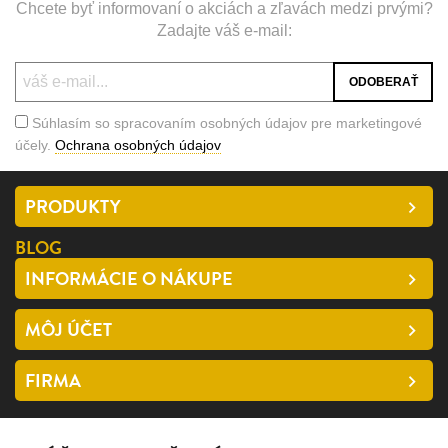
Chcete byť informovaní o akciách a zľavách medzi prvými?
Zadajte váš e-mail:
Súhlasím so spracovaním osobných údajov pre marketingové
účely.
Ochrana osobných údajov
PRODUKTY
BLOG
INFORMÁCIE O NÁKUPE
MÔJ ÚČET
FIRMA
SLEDUJTE NÁS