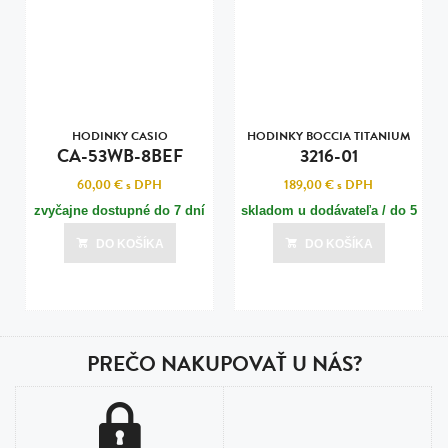
HODINKY CASIO
HODINKY BOCCIA TITANIUM
CA-53WB-8BEF
3216-01
60,00 €
s DPH
189,00 €
s DPH
zvyčajne dostupné do 7 dní
skladom u dodávateľa / do 5
dní
DO KOŠÍKA
DO KOŠÍKA
Posledná aktualizácia dnes o 03:00
PREČO NAKUPOVAŤ U NÁS?