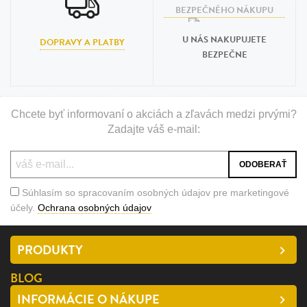
U NÁS NAKUPUJETE
DOPRAVY A PLATBY
BEZPEČNE
Chcete byť informovaní o akciách a zľavách medzi prvými?
Zadajte váš e-mail:
Súhlasím so spracovaním osobných údajov pre marketingové
účely.
Ochrana osobných údajov
PRODUKTY
BLOG
INFORMÁCIE O NÁKUPE