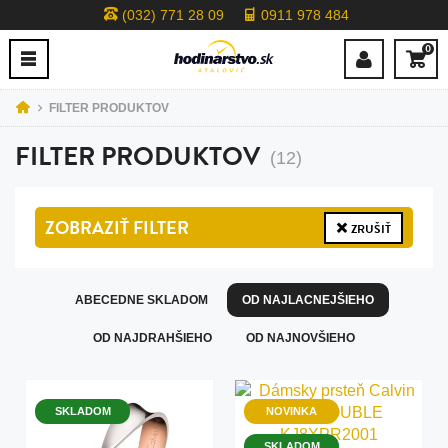
(032) 771 28 09
0911 978 484
0
FILTER PRODUKTOV
FILTER PRODUKTOV
(12)
ZOBRAZIŤ
FILTER
ZRUŠIŤ
ABECEDNE SKLADOM
OD NAJLACNEJŠIEHO
OD NAJDRAHŠIEHO
OD NAJNOVŠIEHO
SKLADOM
NOVINKA
SKLADOM