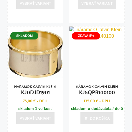
VYBRAŤ VARIANT
VYBRAŤ VARIANT
SKLADOM
ZĽAVA 5%
NÁRAMOK CALVIN KLEIN
NÁRAMOK CALVIN KLEIN
KJ0DJD1901
KJ5QPB140100
75,00 €
s DPH
135,00 €
s DPH
skladom 1 veľkosť
skladom u dodávateľa / do 5
dní
VYBRAŤ VARIANT
DO KOŠÍKA
Posledná aktualizácia dnes o 16:00