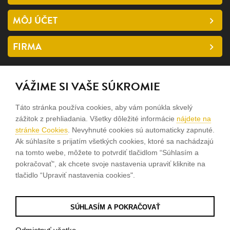
MÔJ ÚČET
FIRMA
SLEDUJTE NÁS
VÁŽIME SI VAŠE SÚKROMIE
facebook
Táto stránka používa cookies, aby vám ponúkla skvelý
instagram
zážitok z prehliadania. Všetky dôležité informácie
nájdete na
stránke Cookies
. Nevyhnuté cookies sú automaticky zapnuté.
Ak súhlasíte s prijatím všetkých cookies, ktoré sa nachádzajú
Sme rodinná firma a zameriavame sa na predaj hodiniek a
na tomto webe, môžete to potvrdiť tlačidlom “Súhlasím a
šperkov od roku 1994.
pokračovať", ak chcete svoje nastavenia upraviť kliknite na
tlačidlo “Upraviť nastavenia cookies".
Pozrite sa na naše ďaľšie web stránky.
SÚHLASÍM A POKRAČOVAŤ
© 2026
Tvorba e-shopov
od
Blueweb s.r.o.