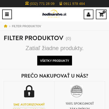
(032) 771 28 09
0911 978 484
0
FILTER PRODUKTOV
FILTER PRODUKTOV
(0)
Zatiaľ žiadne produkty.
VŠETKY PRODUKTY
PREČO NAKUPOVAŤ U NÁS?
100% SPOKOJNOSŤ
SME AUTORIZOVANÝ