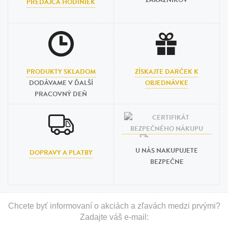
ZÁKAZNÍKOV
PREDAJCA HODINIEK
PRODUKTY SKLADOM
ZÍSKAJTE DARČEK K
DODÁVAME V ĎALŠÍ
OBJEDNÁVKE
PRACOVNÝ DEŇ
U NÁS NAKUPUJETE
DOPRAVY A PLATBY
BEZPEČNE
Chcete byť informovaní o akciách a zľavách medzi prvými?
Zadajte váš e-mail: