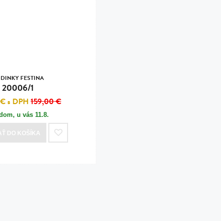
n
tilá oceľ, silikón,
perla
vodná perla
tilá oceľ, silikón,
DINKY FESTINA
20006/1
 €
s DPH
159,00 €
adom, u vás
11.8.
lá oceľ
AŤ
DO KOŠÍKA
ilá oceľ
tilá oceľ
lá oceľ
ceľ / koža
eľ