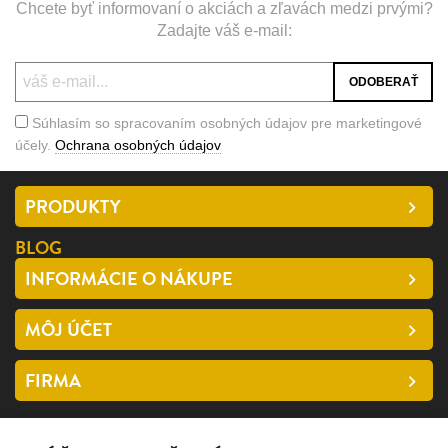
Chcete byť informovaní o akciách a zľavách medzi prvými?
Zadajte váš e-mail:
Súhlasím so spracovaním osobných údajov pre marketingové
účely.
Ochrana osobných údajov
PRODUKTY
BLOG
INFORMÁCIE O NÁKUPE
MÔJ ÚČET
FIRMA
SLEDUJTE NÁS