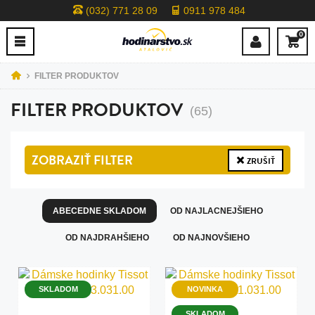
(032) 771 28 09
0911 978 484
0
FILTER PRODUKTOV
FILTER PRODUKTOV
(65)
ZOBRAZIŤ
FILTER
ZRUŠIŤ
ABECEDNE SKLADOM
OD NAJLACNEJŠIEHO
OD NAJDRAHŠIEHO
OD NAJNOVŠIEHO
SKLADOM
NOVINKA
SKLADOM