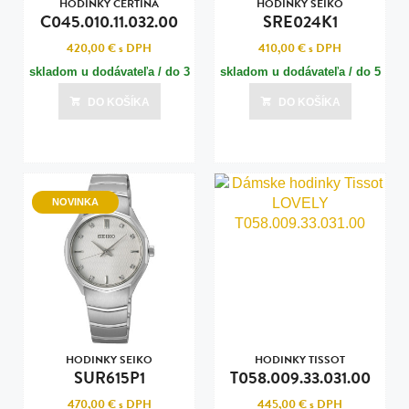
HODINKY CERTINA
HODINKY SEIKO
C045.010.11.032.00
SRE024K1
420,00 €
s DPH
410,00 €
s DPH
skladom u dodávateľa / do 3
skladom u dodávateľa / do 5
dní
dní
DO KOŠÍKA
DO KOŠÍKA
Posledná aktualizácia dnes o 08:00
Posledná aktualizácia dnes o 08:00
NOVINKA
HODINKY SEIKO
HODINKY TISSOT
SUR615P1
T058.009.33.031.00
470,00 €
s DPH
445,00 €
s DPH