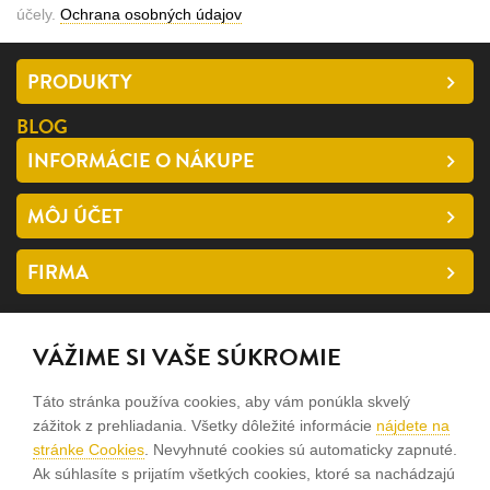
účely.
Ochrana osobných údajov
PRODUKTY
BLOG
INFORMÁCIE O NÁKUPE
MÔJ ÚČET
FIRMA
SLEDUJTE NÁS
VÁŽIME SI VAŠE SÚKROMIE
facebook
Táto stránka používa cookies, aby vám ponúkla skvelý
instagram
zážitok z prehliadania. Všetky dôležité informácie
nájdete na
stránke Cookies
. Nevyhnuté cookies sú automaticky zapnuté.
Ak súhlasíte s prijatím všetkých cookies, ktoré sa nachádzajú