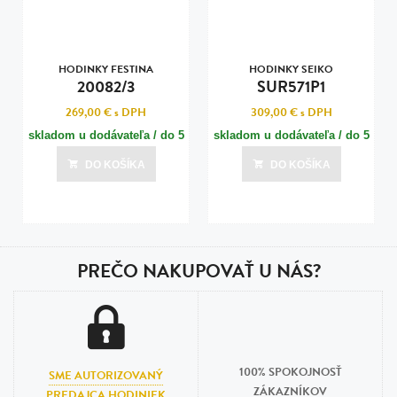
HODINKY FESTINA
HODINKY SEIKO
20082/3
SUR571P1
269,00 €
s DPH
309,00 €
s DPH
skladom u dodávateľa / do 5
skladom u dodávateľa / do 5
dní
dní
DO KOŠÍKA
DO KOŠÍKA
Posledná aktualizácia dnes o 05:01
Posledná aktualizácia dnes o 05:01
PREČO NAKUPOVAŤ U NÁS?
100% SPOKOJNOSŤ
SME AUTORIZOVANÝ
ZÁKAZNÍKOV
PREDAJCA HODINIEK