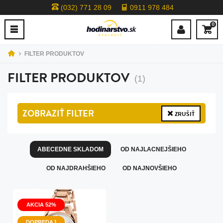
(032) 771 28 09
0911 978 484
0
FILTER PRODUKTOV
FILTER PRODUKTOV
(1)
ZOBRAZIŤ
FILTER
ZRUŠIŤ
ABECEDNE SKLADOM
OD NAJLACNEJŠIEHO
OD NAJDRAHŠIEHO
OD NAJNOVŠIEHO
AKCIA 52%
DOPREDAJ