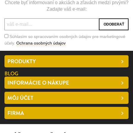
Chcete byť informovaní o akciách a zľavách medzi prvými?
Zadajte váš e-mail:
Súhlasím so spracovaním osobných údajov pre marketingové
účely.
Ochrana osobných údajov
PRODUKTY
BLOG
INFORMÁCIE O NÁKUPE
MÔJ ÚČET
FIRMA
SLEDUJTE NÁS