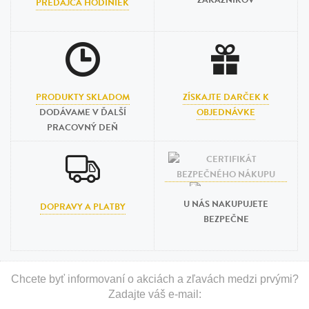
ZÁKAZNÍKOV
PREDAJCA HODINIEK
PRODUKTY SKLADOM
ZÍSKAJTE DARČEK K
DODÁVAME V ĎALŠÍ
OBJEDNÁVKE
PRACOVNÝ DEŇ
U NÁS NAKUPUJETE
DOPRAVY A PLATBY
BEZPEČNE
Chcete byť informovaní o akciách a zľavách medzi prvými?
Zadajte váš e-mail: