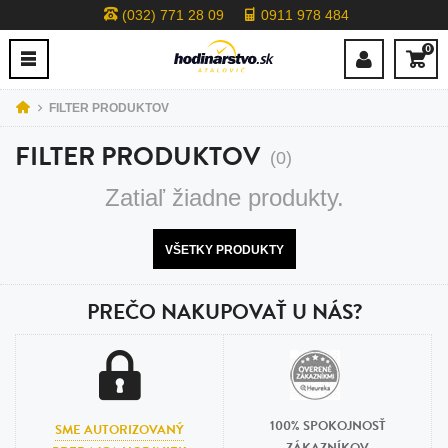
(032) 771 28 09
0911 978 484
0
FILTER PRODUKTOV
FILTER PRODUKTOV
(0)
Zatiaľ žiadne produkty.
VŠETKY PRODUKTY
PREČO NAKUPOVAŤ U NÁS?
100% SPOKOJNOSŤ
SME AUTORIZOVANÝ