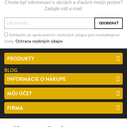
Chcete byť informovaní o akciách a zľavách medzi prvými?
Zadajte váš e-mail:
Súhlasím so spracovaním osobných údajov pre marketingové
účely.
Ochrana osobných údajov
PRODUKTY
BLOG
INFORMÁCIE O NÁKUPE
MÔJ ÚČET
FIRMA
SLEDUJTE NÁS