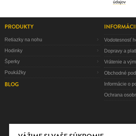
údajov
PRODUKTY
INFORMÁCI
Retiazky na nohu
Vodotesnosť h
Hodinky
Dopravy a pla
Šperky
Vrátenie a vý
Poukážky
Obchodné pod
BLOG
Informácie o p
Ochrana osob