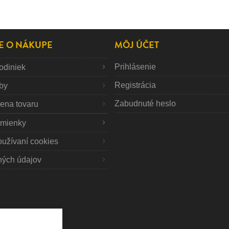
E O NÁKUPE
MÔJ ÚČET
Prihlásenie
odiniek
Registrácia
tby
Zabudnuté heslo
mena tovaru
mienky
oužívaní cookies
ných údajov