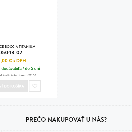
n
tilá oceľ, silikón,
perla
vodná perla
tilá oceľ, silikón,
CE BOCCIA TITANIUM
05043-02
9,00 €
s DPH
 dodávateľa / do 5 dní
lá oceľ
aktualizácia dnes o 22:00
ilá oceľ
AŤ
DO KOŠÍKA
tilá oceľ
lá oceľ
ceľ / koža
PREČO NAKUPOVAŤ U NÁS?
eľ