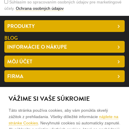
Súhlasím so spracovaním osobných údajov pre marketingové
účely.
Ochrana osobných údajov
PRODUKTY
BLOG
INFORMÁCIE O NÁKUPE
MÔJ ÚČET
FIRMA
SLEDUJTE NÁS
VÁŽIME SI VAŠE SÚKROMIE
facebook
Táto stránka používa cookies, aby vám ponúkla skvelý
instagram
zážitok z prehliadania. Všetky dôležité informácie
nájdete na
stránke Cookies
. Nevyhnuté cookies sú automaticky zapnuté.