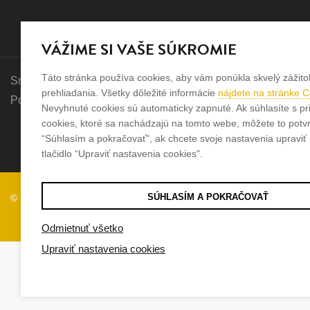
VÁŽIME SI VAŠE SÚKROMIE
Táto stránka používa cookies, aby vám ponúkla skvelý zážito
Sme rodinná firma a zameriavame sa na predaj hodiniek a šp
prehliadania. Všetky dôležité informácie
nájdete na stránke 
Pozrite sa na naše ďaľšie web stránky.
Nevyhnuté cookies sú automaticky zapnuté. Ak súhlasíte s pr
cookies, ktoré sa nachádzajú na tomto webe, môžete to potvrd
“Súhlasím a pokračovať", ak chcete svoje nastavenia upraviť k
tlačidlo “Upraviť nastavenia cookies".
SÚHLASÍM A POKRAČOVAŤ
© 2026
Tvorba e-shopov
od
Blueweb s.r.o.
Odmietnuť všetko
Upraviť nastavenia cookies