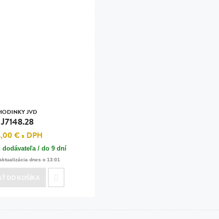
HODINKY JVD
J7148.28
3,00 €
s DPH
 dodávateľa / do 9 dní
aktualizácia dnes o 13:01
AŤ
DO KOŠÍKA