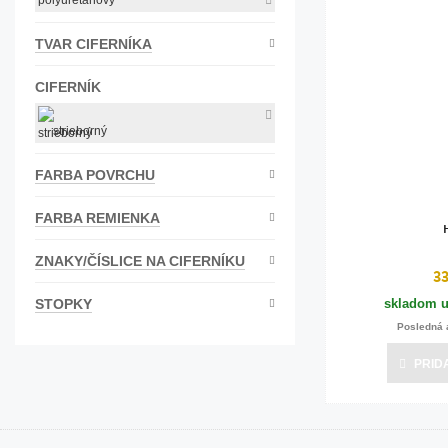
polyuretanový
Bižutéria
TVAR CIFERNÍKA
Koža
CIFERNÍK
strieborný
FARBA POVRCHU
FARBA REMIENKA
ZNAKY/ČÍSLICE NA CIFERNÍKU
3
skladom u
STOPKY
Posledná 
PRID