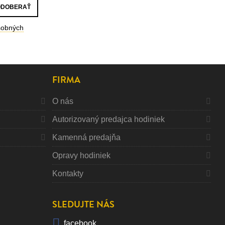
sobných
FIRMA
O nás
Autorizovaný predajca hodiniek
Kamenná predajňa
Opravy hodiniek
Kontakty
SLEDUJTE NÁS
facebook