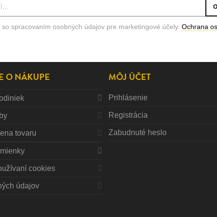
 so spracovaním osobných údajov pre marketingové účely.
Ochrana o
E O NÁKUPE
MÔJ ÚČET
Prihlásenie
odiniek
Registrácia
tby
Zabudnuté heslo
mena tovaru
mienky
oužívaní cookies
ných údajov