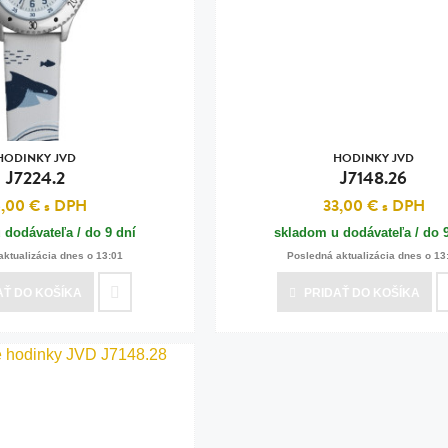
n
tilá oceľ, silikón,
perla
vodná perla
tilá oceľ, silikón,
HODINKY JVD
HODINKY JVD
J7224.2
J7148.26
6,00 €
s DPH
33,00 €
s DPH
 dodávateľa / do 9 dní
skladom u dodávateľa / do 
lá oceľ
aktualizácia dnes o 13:01
Posledná aktualizácia dnes o 13
ilá oceľ
AŤ
DO KOŠÍKA
PRIDAŤ
DO KOŠÍKA
tilá oceľ
lá oceľ
ceľ / koža
eľ