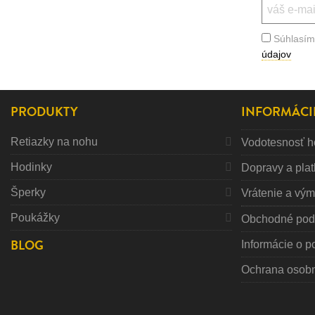
Súhlasím
údajov
PRODUKTY
INFORMÁCI
Retiazky na nohu
Vodotesnosť h
Hodinky
Dopravy a pla
Šperky
Vrátenie a vý
Poukážky
Obchodné pod
BLOG
Informácie o p
Ochrana osob