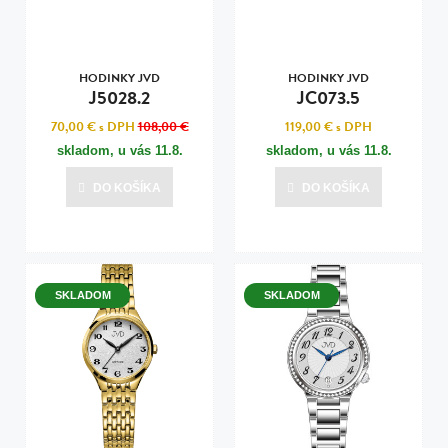
HODINKY JVD
HODINKY JVD
J5028.2
JC073.5
70,00 €
s DPH
108,00 €
119,00 €
s DPH
skladom, u vás
11.8.
skladom, u vás
11.8.
DO KOŠÍKA
DO KOŠÍKA
SKLADOM
SKLADOM