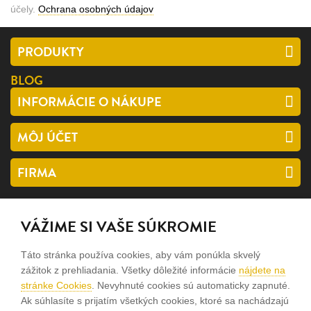
účely.
Ochrana osobných údajov
PRODUKTY
BLOG
INFORMÁCIE O NÁKUPE
MÔJ ÚČET
FIRMA
SLEDUJTE NÁS
VÁŽIME SI VAŠE SÚKROMIE
facebook
Táto stránka používa cookies, aby vám ponúkla skvelý
instagram
zážitok z prehliadania. Všetky dôležité informácie
nájdete na
stránke Cookies
. Nevyhnuté cookies sú automaticky zapnuté.
Ak súhlasíte s prijatím všetkých cookies, ktoré sa nachádzajú