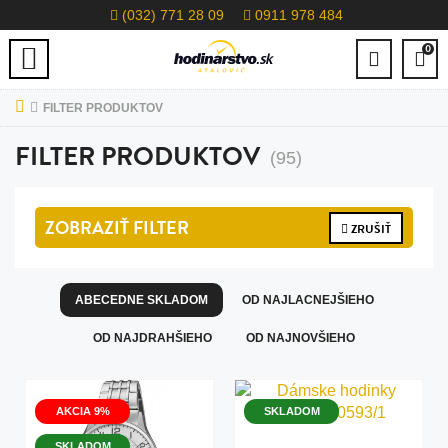
(032) 771 28 09
0911 978 484
0
FILTER PRODUKTOV
FILTER PRODUKTOV
(95)
ZOBRAZIŤ
FILTER
ZRUŠIŤ
ABECEDNE SKLADOM
OD NAJLACNEJŠIEHO
OD NAJDRAHŠIEHO
OD NAJNOVŠIEHO
AKCIA 9%
SKLADOM
SKLADOM