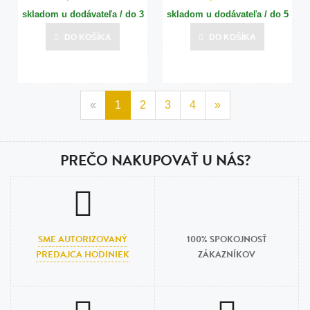
skladom u dodávateľa / do 3
skladom u dodávateľa / do 5
dní
dní
DO KOŠÍKA
DO KOŠÍKA
Posledná aktualizácia dnes o 15:00
Posledná aktualizácia dnes o 15:01
«
1
2
3
4
»
PREČO NAKUPOVAŤ U NÁS?
SME AUTORIZOVANÝ
100% SPOKOJNOSŤ
PREDAJCA HODINIEK
ZÁKAZNÍKOV