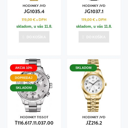
HODINKY JVD
HODINKY JVD
JG1035.4
JG1037.1
119,00 €
s DPH
119,00 €
s DPH
skladom, u vás
11.8.
skladom, u vás
11.8.
DO KOŠÍKA
DO KOŠÍKA
AKCIA 10%
SKLADOM
DOPREDAJ
SKLADOM
HODINKY TISSOT
HODINKY JVD
T116.617.11.037.00
JZ216.2