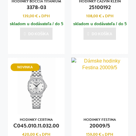
HODINKY BOCCIA TITANIUM
HODINKY CALVIN KLEIN
3378-03
25100192
139,00 €
s DPH
108,00 €
s DPH
skladom u dodávateľa / do 5
skladom u dodávateľa / do 5
dní
dní
DO KOŠÍKA
DO KOŠÍKA
Posledná aktualizácia dnes o 15:01
Posledná aktualizácia dnes o 15:00
NOVINKA
HODINKY CERTINA
HODINKY FESTINA
C045.010.11.032.00
20009/5
420,00 €
s DPH
159,00 €
s DPH