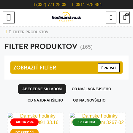
(032) 771 28 09
0911 978 484
0
FILTER PRODUKTOV
FILTER PRODUKTOV
(165)
ZOBRAZIŤ
FILTER
ZRUŠIŤ
ABECEDNE SKLADOM
OD NAJLACNEJŠIEHO
OD NAJDRAHŠIEHO
OD NAJNOVŠIEHO
AKCIA 25%
SKLADOM
DOPREDAJ