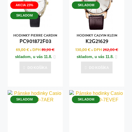
AKCIA 23%
SKLADOM
SKLADOM
HODINKY PIERRE CARDIN
HODINKY CALVIN KLEIN
PC901872F03
K2G21629
69,00 €
s DPH
89,90 €
130,00 €
s DPH
262,00 €
skladom, u vás
11.8.
skladom, u vás
11.8.
DO KOŠÍKA
DO KOŠÍKA
SKLADOM
SKLADOM