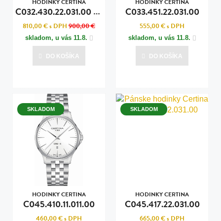
HODINKY CERTINA
HODINKY CERTINA
C
032.430.22.031.00 DS ACTION
C033.451.22.031.00
810,00 €
s DPH
900,00 €
555,00 €
s DPH
skladom, u vás
11.8.
skladom, u vás
11.8.
DO KOŠÍKA
DO KOŠÍKA
SKLADOM
SKLADOM
HODINKY CERTINA
HODINKY CERTINA
C045.410.11.011.00
C045.417.22.031.00
460,00 €
s DPH
665,00 €
s DPH