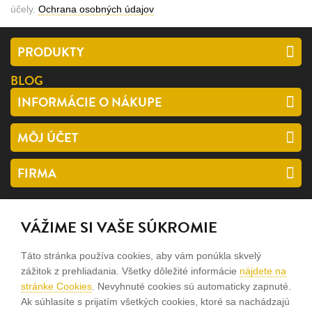
účely.
Ochrana osobných údajov
PRODUKTY
BLOG
INFORMÁCIE O NÁKUPE
MÔJ ÚČET
FIRMA
SLEDUJTE NÁS
VÁŽIME SI VAŠE SÚKROMIE
facebook
Táto stránka používa cookies, aby vám ponúkla skvelý
instagram
zážitok z prehliadania. Všetky dôležité informácie
nájdete na
stránke Cookies
. Nevyhnuté cookies sú automaticky zapnuté.
Ak súhlasíte s prijatím všetkých cookies, ktoré sa nachádzajú