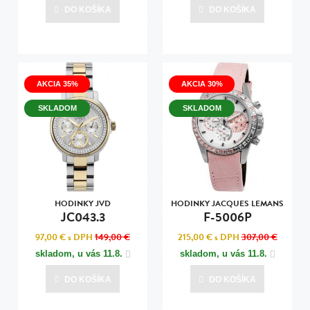
DO KOŠÍKA
DO KOŠÍKA
AKCIA 35%
AKCIA 30%
SKLADOM
SKLADOM
HODINKY JVD
HODINKY JACQUES LEMANS
JC043.3
F-5006P
97,00 €
s DPH
149,00 €
215,00 €
s DPH
307,00 €
skladom, u vás
11.8.
skladom, u vás
11.8.
DO KOŠÍKA
DO KOŠÍKA