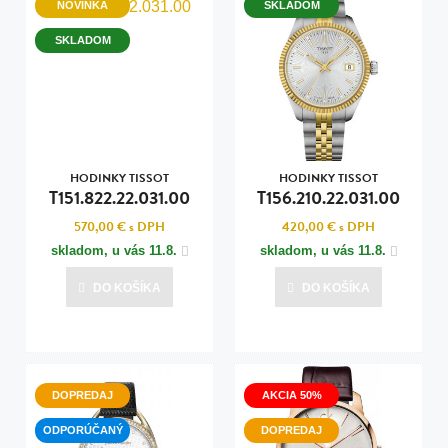
NOVINKA
SKLADOM
SKLADOM
HODINKY TISSOT
HODINKY TISSOT
T151.822.22.031.00
T156.210.22.031.00
570,00 €
s DPH
420,00 €
s DPH
skladom, u vás
11.8.
skladom, u vás
11.8.
DO KOŠÍKA
DO KOŠÍKA
DOPREDAJ
AKCIA 50%
ODPORÚČANÝ
DOPREDAJ